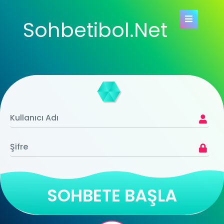
Sohbetibol.Net
SOHBETE BAŞLA