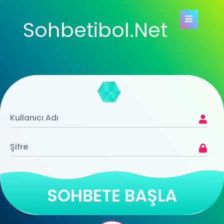
Sohbetibol.Net
SOHBETE BAŞLA