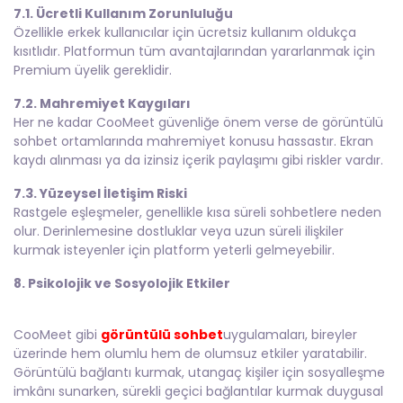
7.1. Ücretli Kullanım Zorunluluğu
Özellikle erkek kullanıcılar için ücretsiz kullanım oldukça
kısıtlıdır. Platformun tüm avantajlarından yararlanmak için
Premium üyelik gereklidir.
7.2. Mahremiyet Kaygıları
Her ne kadar CooMeet güvenliğe önem verse de görüntülü
sohbet ortamlarında mahremiyet konusu hassastır. Ekran
kaydı alınması ya da izinsiz içerik paylaşımı gibi riskler vardır.
7.3. Yüzeysel İletişim Riski
Rastgele eşleşmeler, genellikle kısa süreli sohbetlere neden
olur. Derinlemesine dostluklar veya uzun süreli ilişkiler
kurmak isteyenler için platform yeterli gelmeyebilir.
8. Psikolojik ve Sosyolojik Etkiler
CooMeet gibi
görüntülü sohbet
uygulamaları, bireyler
üzerinde hem olumlu hem de olumsuz etkiler yaratabilir.
Görüntülü bağlantı kurmak, utangaç kişiler için sosyalleşme
imkânı sunarken, sürekli geçici bağlantılar kurmak duygusal