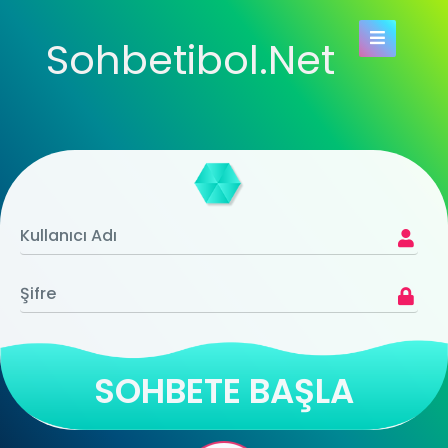
Sohbetibol.Net
SOHBETE BAŞLA