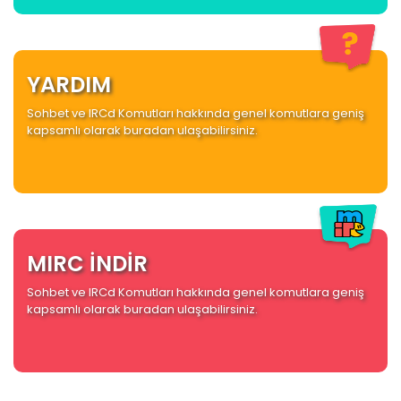
YARDIM
Sohbet ve IRCd Komutları hakkında genel komutlara geniş
kapsamlı olarak buradan ulaşabilirsiniz.
MIRC İNDİR
Sohbet ve IRCd Komutları hakkında genel komutlara geniş
kapsamlı olarak buradan ulaşabilirsiniz.