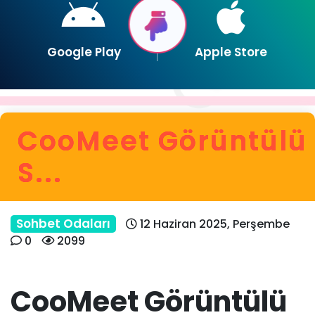
Google Play
Apple Store
CooMeet Görüntülü
S...
Sohbet Odaları
12 Haziran 2025, Perşembe
0
2099
CooMeet Görüntülü