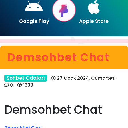
Google Play
Apple Store
Demsohbet Chat
Sohbet Odaları
27 Ocak 2024, Cumartesi
0
1608
Demsohbet Chat
Demsohbet Chat