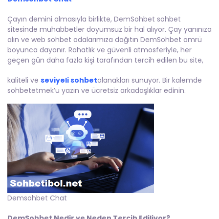
Çayın demini almasıyla birlikte, DemSohbet sohbet
sitesinde muhabbetler doyumsuz bir hal alıyor. Çay yanınıza
alın ve web sohbet odalarımıza dağıtın DemSohbet ömrü
boyunca dayanır. Rahatlık ve güvenli atmosferiyle, her
geçen gün daha fazla kişi tarafından tercih edilen bu site,
kaliteli ve
seviyeli sohbet
olanakları sunuyor. Bir kalemde
sohbetetmek’u yazın ve ücretsiz arkadaşlıklar edinin.
Demsohbet Chat
DemSohbet Nedir ve Neden Tercih Ediliyor?