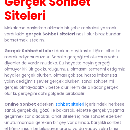
Gerçek Sohbet
Siteleri
Makaleme başlarken aklımda bir şehir makalesi yazmak
vardı lakin
gerçek Sohbet siteleri
nasıl olur biraz bundan
bahsetmek istedim.
Gerçek Sohbet siteleri
derken neyi kastettiğimi elbette
merak ediyorsunuzdur. Sanalın gerçeği mi olurmuş yahu
diyenler de vardır mutlaka. Bu hayatta neyin gerçeği
olmuyor ki? Bir çok kurduğumuz, olmasını temenni ettiğimiz
hayaller gerçek olurken, olması çok zor, hatta imkansıza
yakın dediğimiz şeyler gerçek olurken, sanal sohbet mi
gerçek olmayacak? Elbette olur. Hem de o kadar gerçek
olur ki, gerçeğini dahi gölgede bırakabilir.
Online Sohbet
ederken,
sohbet siteleri
içerisindeki herkese
sanal, gerçek dışı gözü ile bakarsak, elbette gerçek yaşama
geçirmek zor olacaktır. Chat Siteleri içinde sohbet ederken
unutulmaması gereken bir şey var aslında. Karşılıklı sohbet
ettiğiniz insan bir bilgisayar ürünü ya da yapay zeka birisi