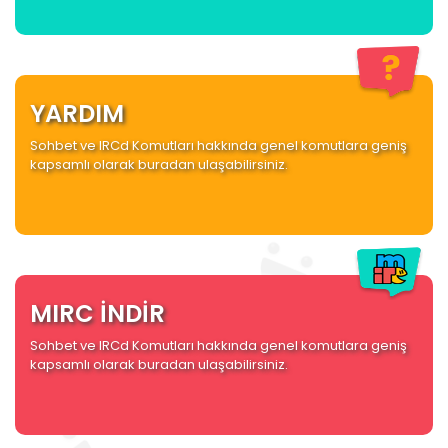
YARDIM
Sohbet ve IRCd Komutları hakkında genel komutlara geniş
kapsamlı olarak buradan ulaşabilirsiniz.
MIRC İNDİR
Sohbet ve IRCd Komutları hakkında genel komutlara geniş
kapsamlı olarak buradan ulaşabilirsiniz.