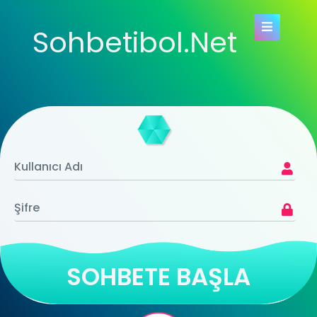
Sohbetibol.Net
SOHBETE BAŞLA