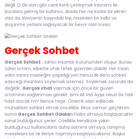
değil. O da sizin gibi canlı kanlı çetleşmek kavramı ile
buralara gelmiş bir kullanıcı. Arada her ne kadar bir ekran
olsa da, klavyenin başındaki kişi, hisseden bir kalbi ve
düşünme yetisini sağlayacak bir beyni olan insan.
Gerçek Sohbet
Gerçek Sohbet
, sahici insanlar bütününden oluşur. Burası
zahiri ortam, elbette ufak tefek gizemler olabilir. Her insan
adını sanını mesleğini yaşadığı yeri henüz ilk defa sohbet
edeceği insanlara söylemek istemez. Söylemek zorunda da
değildir.
Gerçek chat
yapmak için önce bir güven
ortamının sağlanması gerekir. İsmi Ali Veli Ayşe olsun bir fark
hasıl olacak mı? Bence hayır. Önemli olan edilecek
muhabbet sohbet olmalı öncelikle. Biraz zaman geçtikten
sonra
Gerçek Sohbet Odaları
halini olmaya başlayacaktır
sanal bulduğunuz yerler. Özellikle kendinize yakın
bulduğunuz kullanıcılarla daha samimi olmaya, tanışma
meselesini bir tık ileriye taşımaya başlayacaksınız. Başka