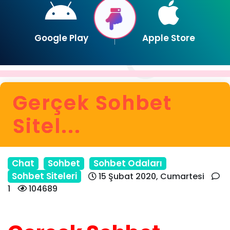
Google Play
Apple Store
Gerçek Sohbet
Sitel...
Chat
Sohbet
Sohbet Odaları
Sohbet Siteleri
15 Şubat 2020, Cumartesi
1
104689