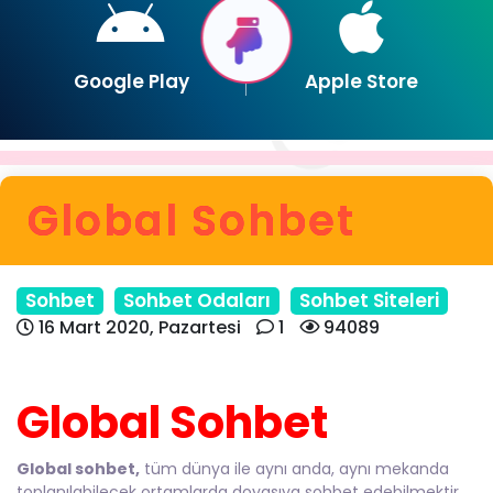
Google Play
Apple Store
Global Sohbet
Sohbet
Sohbet Odaları
Sohbet Siteleri
16 Mart 2020, Pazartesi
1
94089
Global Sohbet
Global sohbet,
tüm dünya ile aynı anda, aynı mekanda
toplanılabilecek ortamlarda doyasıya sohbet edebilmektir.