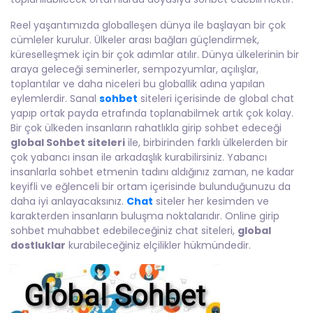
Reel yaşantımızda globalleşen dünya ile başlayan bir çok
cümleler kurulur. Ülkeler arası bağları güçlendirmek,
küreselleşmek için bir çok adımlar atılır. Dünya ülkelerinin bir
araya geleceği seminerler, sempozyumlar, açılışlar,
toplantılar ve daha niceleri bu globallik adına yapılan
eylemlerdir. Sanal
sohbet
siteleri içerisinde de global chat
yapıp ortak payda etrafında toplanabilmek artık çok kolay.
Bir çok ülkeden insanların rahatlıkla girip sohbet edeceği
global Sohbet siteleri
ile, birbirinden farklı ülkelerden bir
çok yabancı insan ile arkadaşlık kurabilirsiniz. Yabancı
insanlarla sohbet etmenin tadını aldığınız zaman, ne kadar
keyifli ve eğlenceli bir ortam içerisinde bulunduğunuzu da
daha iyi anlayacaksınız.
Chat
siteler her kesimden ve
karakterden insanların buluşma noktalarıdır. Online girip
sohbet muhabbet edebileceğiniz chat siteleri,
global
dostluklar
kurabileceğiniz elçilikler hükmündedir.