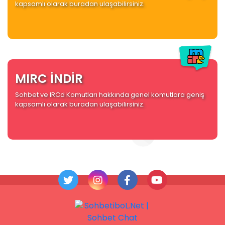
kapsamlı olarak buradan ulaşabilirsiniz.
MIRC İNDİR
Sohbet ve IRCd Komutları hakkında genel komutlara geniş
kapsamlı olarak buradan ulaşabilirsiniz.