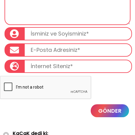
GÖNDER
KaCaK dedi ki: