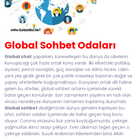
Global Sohbet Odaları
Global chat
yaparken, küreselleşen bu dünya da ülkelerin
konuşacağı çok fazla ortak konu vardır. İlki elbetteki politika,
siyaset, petrol savaşları, güç savaşları ve daha nicesi. Lakin
yeni yıla girdik gireli bir çok politik meseleyi bastıran doğal ve
yapay afetletlerle boğuşmaktayız. Dünyanın ortak dili haline
gelen bu afetler, global sohbet ortamı içerisinde sürekli
bahsi geçen konulardır. Son zamanların yayılımı en hızlı olan
virüsü neredeyse dünyanın tamamını kaplamış durumda.
Global sohbet
dediğimizde dünya genelini kaplayan bu
afet, sohbet odaları içerisinde de bahsi geçen baş konu
oluyor. Corona virüsünü bür yana koyduğumuzda, çekirge
yağmurları ikinci sırayı çekiyor. Evet ülkemizi teğet geçen o
çekirge saldırıları. Suudi Arabistan liderlerinden birisi Allah