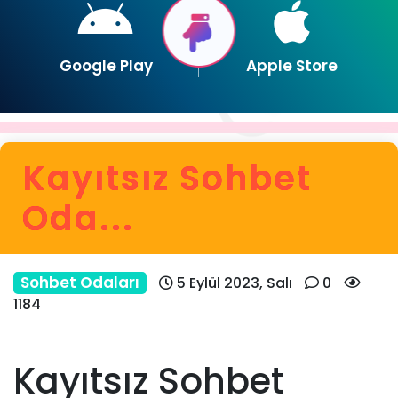
Google Play
Apple Store
Kayıtsız Sohbet
Oda...
Sohbet Odaları
5 Eylül 2023, Salı
0
1184
Kayıtsız Sohbet