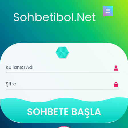
Sohbetibol.Net
SOHBETE BAŞLA