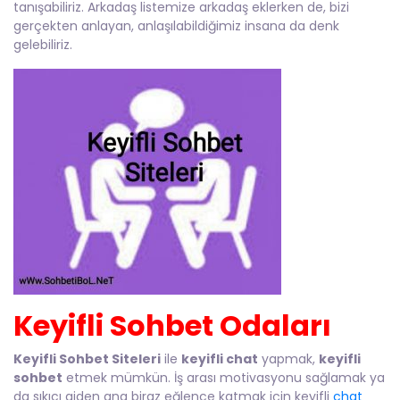
tanışabiliriz. Arkadaş listemize arkadaş eklerken de, bizi
gerçekten anlayan, anlaşılabildiğimiz insana da denk
gelebiliriz.
Keyifli Sohbet Odaları
Keyifli Sohbet Siteleri
ile
keyifli chat
yapmak,
keyifli
sohbet
etmek mümkün. İş arası motivasyonu sağlamak ya
da sıkıcı giden ana biraz eğlence katmak için keyifli
chat