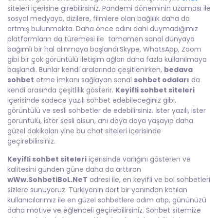
siteleri içerisine girebilirsiniz. Pandemi döneminin uzaması ile
sosyal medyaya, dizilere, filmlere olan bağlılık daha da
artmış bulunmakta. Daha önce adını dahi duymadığımız
platformların da türemesi ile tamamen sanal dünyaya
bağımlı bir hal alınmaya başlandı.Skype, WhatsApp, Zoom
gibi bir çok görüntülü iletişim ağları daha fazla kullanılmaya
başlandı. Bunlar kendi aralarında çeşitlenirken,
bedava
sohbet
etme imkanı sağlayan sanal
sohbet odaları
da
kendi arasında çeşitlilik gösterir.
Keyifli sohbet siteleri
içerisinde sadece yazılı sohbet edebileceğiniz gibi,
görüntülü ve sesli sohbetler de edebilirsiniz. İster yazılı, ister
görüntülü, ister sesli olsun, anı doya doya yaşayıp daha
güzel dakikaları yine bu chat siteleri içerisinde
geçirebilirsiniz.
Keyifli sohbet siteleri
içerisinde varlığını gösteren ve
kalitesini günden güne daha da arttıran
wWw.SohbetiBoL.NeT
adresi ile, en keyifli ve bol sohbetleri
sizlere sunuyoruz. Türkiyenin dört bir yanından katılan
kullanıcılarımız ile en güzel sohbetlere adım atıp, gününüzü
daha motive ve eğlenceli geçirebilirsiniz. Sohbet sitemize