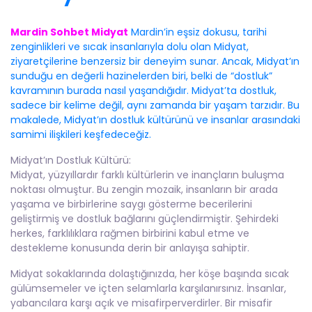
Mardin Sohbet Midyat
Mardin’in eşsiz dokusu, tarihi
zenginlikleri ve sıcak insanlarıyla dolu olan Midyat,
ziyaretçilerine benzersiz bir deneyim sunar. Ancak, Midyat’ın
sunduğu en değerli hazinelerden biri, belki de “dostluk”
kavramının burada nasıl yaşandığıdır. Midyat’ta dostluk,
sadece bir kelime değil, aynı zamanda bir yaşam tarzıdır. Bu
makalede, Midyat’ın dostluk kültürünü ve insanlar arasındaki
samimi ilişkileri keşfedeceğiz.
Midyat’ın Dostluk Kültürü:
Midyat, yüzyıllardır farklı kültürlerin ve inançların buluşma
noktası olmuştur. Bu zengin mozaik, insanların bir arada
yaşama ve birbirlerine saygı gösterme becerilerini
geliştirmiş ve dostluk bağlarını güçlendirmiştir. Şehirdeki
herkes, farklılıklara rağmen birbirini kabul etme ve
destekleme konusunda derin bir anlayışa sahiptir.
Midyat sokaklarında dolaştığınızda, her köşe başında sıcak
gülümsemeler ve içten selamlarla karşılanırsınız. İnsanlar,
yabancılara karşı açık ve misafirperverdirler. Bir misafir