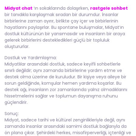
Midyat chat
‘ın sokaklarında dolaşırken,
rastgele sohbet
bir tanıdıkla karşılaşmak sıradan bir durumdur. İnsanlar
birbirlerine zaman ayırır, birlikte çay içer ve birbirlerinin
hayatlarını paylaşırlar. Bu spontane buluşmalar, Midyat’ın
dostluk kültürünün bir yansımasıdır ve insanların bir araya
gelerek birbirlerini destekledikleri güçlü bir topluluk
oluştururlar.
Dostluk ve Yardımlaşma:
Midyatlılar arasındaki dostluk, sadece keyifli sohbetlerle
sınırlı değildir; aynı zamanda birbirlerine yardım etme ve
destek olma üzerine de kuruludur. Bir kişiye veya aileye bir
sorun geldiğinde, komşular hemen yardıma koşarlar. Bu
destek ağı, insanların zor zamanlarında yalnız olmadıklarını
hissetmelerini sağlar ve toplumun dayanışma ruhunu
güçlendirir.
Sonuç:
Midyat, sadece tarihi ve kültürel zenginlikleriyle değil, aynı
zamanda insanlar arasındaki samimi dostluk bağlarıyla da
ön plana çıkar. Şehirdeki herkes, misafirperverliği, içtenliği ve