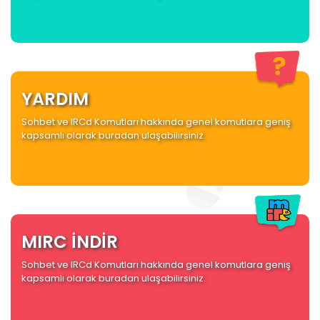
YARDIM
Sohbet ve IRCd Komutları hakkında genel komutlara geniş
kapsamlı olarak buradan ulaşabilirsiniz.
MIRC İNDİR
Sohbet ve IRCd Komutları hakkında genel komutlara geniş
kapsamlı olarak buradan ulaşabilirsiniz.