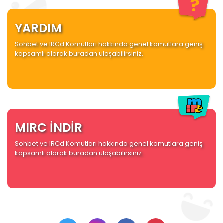
YARDIM
Sohbet ve IRCd Komutları hakkında genel komutlara geniş
kapsamlı olarak buradan ulaşabilirsiniz.
MIRC İNDİR
Sohbet ve IRCd Komutları hakkında genel komutlara geniş
kapsamlı olarak buradan ulaşabilirsiniz.