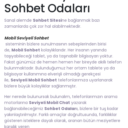
Sohbet Odaları
Sanal alemde
Sohbet Sitesi
ne bağlanmak bazı
zamanlarda çok zor hal alabilmektedir.
Mobil Seviyeli Sohbet
sisteminin bizlere sunulmasının sebeplerinden birisi
de,
Mobil Sohbet
kolaylıklarıdır. Her insanın yanında
taşıyabileceği tablet, ya da taşınabilir bilgisayarı yoktur.
Fakat günümüz de hemen hemen her bireyde akıllı telefon
bulunmaktadır. Bulunduğumuz her ortam tablete ya da
bilgisayar kullanımına elverişli olmadığı gerekçesi
ile,
Seviyeli Mobil Sohbet
telefonlarımıza uyarlanarak
bizlere büyük kolaylıklar sağlanmıştır.
Her nerede bulunursak bulunalım, telefonlarımızın arama
motorlarına
Seviyeli Mobil Chat
yazarak
bağlanabileceğimiz
Sohbet Odaları
, bizlere bir tuş kadar
yakınlaştırılmıştır. Farklı amaçlar doğrultusunda, farklılıklar
gösteren isteklere dayalı olarak, aranan bütün meziyetlere
karşılık veren