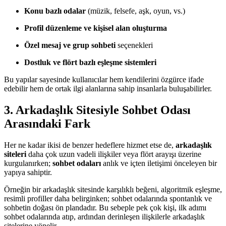
Konu bazlı odalar
(müzik, felsefe, aşk, oyun, vs.)
Profil düzenleme ve kişisel alan oluşturma
Özel mesaj ve grup sohbeti
seçenekleri
Dostluk ve flört bazlı eşleşme sistemleri
Bu yapılar sayesinde kullanıcılar hem kendilerini özgürce ifade
edebilir hem de ortak ilgi alanlarına sahip insanlarla buluşabilirler.
3. Arkadaşlık Sitesiyle Sohbet Odası
Arasındaki Fark
Her ne kadar ikisi de benzer hedeflere hizmet etse de,
arkadaşlık
siteleri
daha çok uzun vadeli ilişkiler veya flört arayışı üzerine
kurgulanırken;
sohbet odaları
anlık ve içten iletişimi önceleyen bir
yapıya sahiptir.
Örneğin bir arkadaşlık sitesinde karşılıklı beğeni, algoritmik eşleşme,
resimli profiller daha belirginken; sohbet odalarında spontanlık ve
sohbetin doğası ön plandadır. Bu sebeple pek çok kişi, ilk adımı
sohbet odalarında atıp, ardından derinleşen ilişkilerle arkadaşlık
sitelerine yönelir.