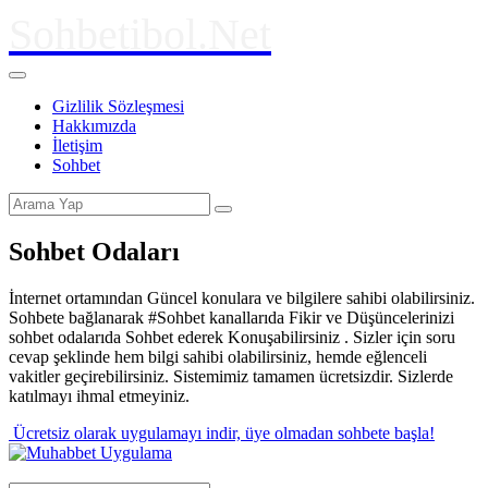
Sohbetibol.Net
Gizlilik Sözleşmesi
Hakkımızda
İletişim
Sohbet
Sohbet Odaları
İnternet ortamından Güncel konulara ve bilgilere sahibi olabilirsiniz.
Sohbete bağlanarak #Sohbet kanallarıda Fikir ve Düşüncelerinizi
sohbet odalarıda Sohbet ederek Konuşabilirsiniz . Sizler için soru
cevap şeklinde hem bilgi sahibi olabilirsiniz, hemde eğlenceli
vakitler geçirebilirsiniz. Sistemimiz tamamen ücretsizdir. Sizlerde
katılmayı ihmal etmeyiniz.
Ücretsiz olarak uygulamayı indir,
üye olmadan sohbete başla!