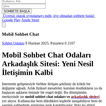
SOHBETE BAŞLA
Ücretsiz olarak uygulamayı indir,
üye olmadan sohbete başla!
Google Play
Apple Store
Mobil Sohbet Chat
Sohbet Odaları
9 Haziran 2025, Pazartesi
0
2107
Mobil Sohbet Chat Odaları
Arkadaşlık Sitesi: Yeni Nesil
İletişimin Kalbi
İnternetin gelişmesiyle birlikte iletişim şeklimiz de köklü bir
değişime uğradı. Artık fiziksel mesafeler, kurulan dostlukların ya da
başlayan aşkların önünde bir engel değil. Bu dönüşümün
merkezinde ise
mobil sohbet chat odaları ve
arkadaşlık siteleri
yer alıyor. Kullanıcılar hem diledikleri kişilerle tanışabiliyor hem de
samimi sohbetlerle günlerine renk katabiliyorlar. Peki bu dijital