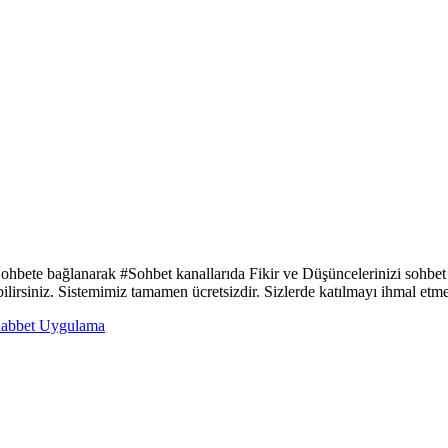
 Sohbete bağlanarak #Sohbet kanallarıda Fikir ve Düşüncelerinizi sohbet
ebilirsiniz. Sistemimiz tamamen ücretsizdir. Sizlerde katılmayı ihmal etm