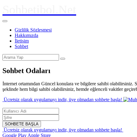
Sohbetibol.Net
Gizlilik Sözleşmesi
Hakkımızda
İletişim
Sohbet
Sohbet Odaları
İnternet ortamından Güncel konulara ve bilgilere sahibi olabilirsiniz.
şeklinde hem bilgi sahibi olabilirsiniz, hemde eğlenceli vakitler geçir
Ücretsiz olarak uygulamayı indir,
üye olmadan sohbete başla!
SOHBETE BAŞLA
Ücretsiz olarak uygulamayı indir,
üye olmadan sohbete başla!
Google Play
Apple Store