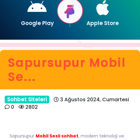
Google Play
Apple Store
Sapursupur Mobil
Se...
Sohbet Siteleri
3 Ağustos 2024, Cumartesi
0
2802
Sapursupur
Mobil Sesli sohbet
, modern teknoloji ve