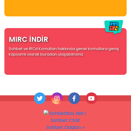
MIRC İNDİR
Sohbet ve IRCd Komutları hakkında genel komutlara geniş
kapsamlı olarak buradan ulaşabilirsiniz.