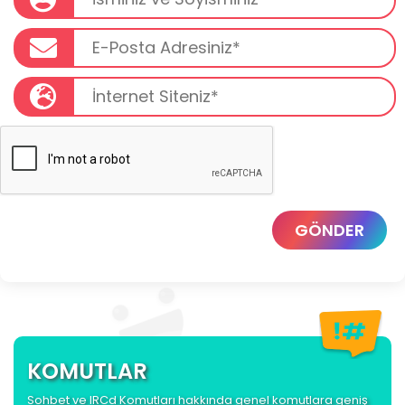
GÖNDER
KOMUTLAR
Sohbet ve IRCd Komutları hakkında genel komutlara geniş