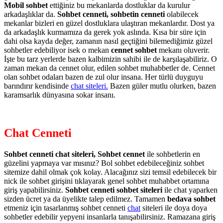
Mobil sohbet
ettiğiniz bu mekanlarda dostluklar da kurulur
arkadaşlıklar da.
Sohbet cenneti, sohbetin cenneti
olabilecek
mekanlar bizleri en güzel dostluklara ulaştıran mekanlardır. Dost ya
da arkadaşlık kurmamıza da gerek yok aslında. Kısa bir süre için
dahi olsa kayda değer, zamanın nasıl geçtiğini bilemediğimiz güzel
sohbetler edebiliyor isek o mekan
cennet sohbet
mekanı oluverir.
İşte bu tarz yerlerde bazen kalbimizin sahibi ile de karşılaşabiliriz. O
zaman mekan da cennet olur, edilen sohbet muhabbetler de. Cennet
olan sohbet odaları bazen de zul olur insana. Her türlü duyguyu
barındırır kendisinde
chat siteleri.
Bazen güler mutlu olurken, bazen
karamsarlık dünyasına sokar insanı.
Chat Cenneti
Sohbet cenneti chat siteleri, Sohbet cennet
ile sohbetlerin en
güzelini yapmaya var mısınız? Bol sohbet edebileceğiniz sohbet
sitemize dahil olmak çok kolay. Alacağınız sizi temsil edebilecek bir
nick ile sohbet girişini tıklayarak genel sohbet muhabbet ortamına
giriş yapabilirsiniz.
Sohbet cenneti sohbet siteleri
ile chat yaparken
sizden ücret ya da üyelikte talep edilmez. Tamamen
bedava sohbet
etmeniz için tasarlanmış sohbet cenneti
chat
siteleri ile doya doya
sohbetler edebilir yepyeni insanlarla tanışabilirsiniz. Ramazana giriş