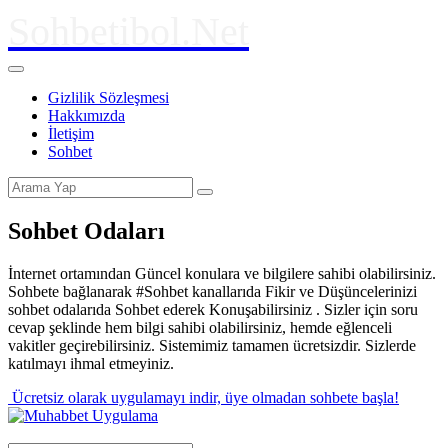
Sohbetibol.Net
Gizlilik Sözleşmesi
Hakkımızda
İletişim
Sohbet
Sohbet Odaları
İnternet ortamından Güncel konulara ve bilgilere sahibi olabilirsiniz.
Sohbete bağlanarak #Sohbet kanallarıda Fikir ve Düşüncelerinizi
sohbet odalarıda Sohbet ederek Konuşabilirsiniz . Sizler için soru
cevap şeklinde hem bilgi sahibi olabilirsiniz, hemde eğlenceli
vakitler geçirebilirsiniz. Sistemimiz tamamen ücretsizdir. Sizlerde
katılmayı ihmal etmeyiniz.
Ücretsiz olarak uygulamayı indir,
üye olmadan sohbete başla!