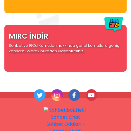
MIRC İNDİR
Sohbet ve IRCd Komutları hakkında genel komutlara geniş
kapsamlı olarak buradan ulaşabilirsiniz.