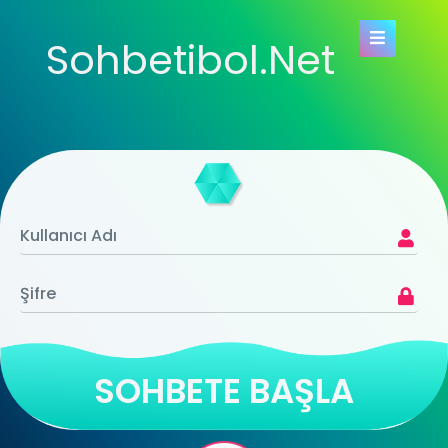
Sohbetibol.Net
SOHBETE BAŞLA