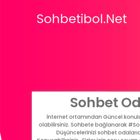
Sohbetibol.Net
Sohbet Od
İnternet ortamından Güncel konular
olabilirsiniz. Sohbete bağlanarak #Soh
Düşüncelerinizi sohbet odalar