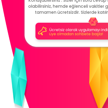
Konuşabilirsiniz . Sizler için soru cevap
olabilirsiniz, hemde eğlenceli vakitler g
tamamen ücretsizdir. Sizlerde katıl
Ücretsiz olarak uygulamayı indi
üye olmadan sohbete başla!