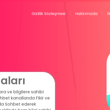
Gizlilik Sözleşmesi
Hakkımızda
İ
aları
a ve bilgilere sahibi
bet kanallarıda Fikir ve
ıda Sohbet ederek