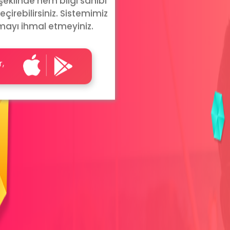
 şeklinde hem bilgi sahibi
eçirebilirsiniz. Sistemimiz
mayı ihmal etmeyiniz.
r,