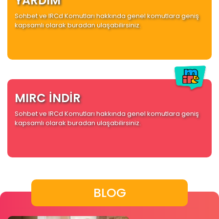
YARDIM
Sohbet ve IRCd Komutları hakkında genel komutlara geniş
kapsamlı olarak buradan ulaşabilirsiniz.
MIRC İNDİR
Sohbet ve IRCd Komutları hakkında genel komutlara geniş
kapsamlı olarak buradan ulaşabilirsiniz.
BLOG