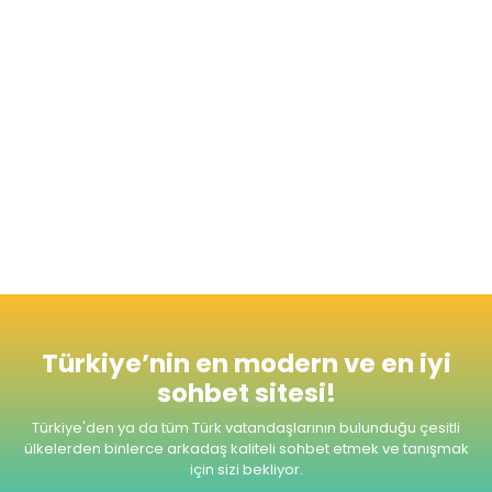
kendilerine yakın kişileri tanıma fırsatı
yakalamasına da izin veriyor. Site sevgi ve aşk
kategorisi ile kişilerin birbirini daha yakından
tanıması ve evlilik yolunda adım atabilmesi
için de imkan tanıyor.
Radyomuzu dinlemeyi unutmayınız. Şimdiden
Seviyeli ve Keyifli Sohbetler Dileriz.
Türkiye’nin en modern ve en iyi
sohbet sitesi!
Türkiye'den ya da tüm Türk vatandaşlarının bulunduğu çesitli
ülkelerden
binlerce arkadaş kaliteli sohbet etmek ve tanışmak
için sizi bekliyor.