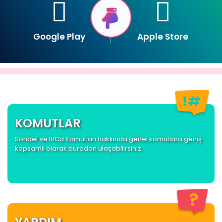
Google Play
Apple Store
KOMUTLAR
Sohbet ve IRCd Komutları hakkında genel komutlara geniş
kapsamlı olarak buradan ulaşabilirsiniz.