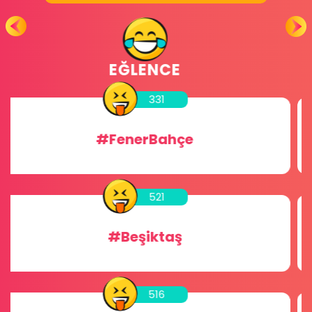
GLOBAL ODALAR
456
#Sohbet
256
#Chat
256