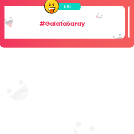
256
#Dini Sohbet
Vivamus dignissim dui sit amet
lacus efficitur hendrerit
Pellentesque tincidunt auctor ex ut blandit. In hac habitasse
platea dictumst. Duis a urna tempor, maximus risus nec,
dignissim felis. In rhoncus lobortis tellus et vulputate. Quisque
iaculis nisi in gravida vehicula. Duis sollicitudin, velit a fermentum
tempor, nisi ex condimentum magna, et cursus nibh eros at
dolor. Nam quis enim scelerisque, hendrerit turpis vel,
sollicitudin quam.