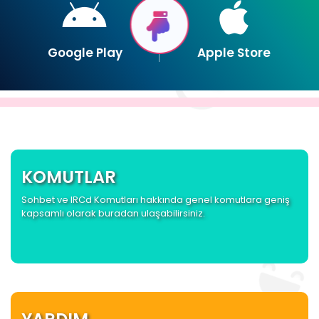
Google Play
Apple Store
KOMUTLAR
Sohbet ve IRCd Komutları hakkında genel komutlara geniş
kapsamlı olarak buradan ulaşabilirsiniz.