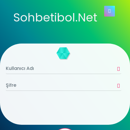
Sohbetibol.Net
SOHBETE BAŞLA