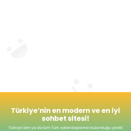
Sohbet sitesi aynı zamanda şehir ya da yaş
grubu gibi farklı alanlarda da kişilerin
kendilerine yakın kişileri tanıma fırsatı
yakalamasına da izin veriyor. Site sevgi ve aşk
kategorisi ile kişilerin birbirini daha yakından
tanıması ve evlilik yolunda adım atabilmesi
için de imkan tanıyor.
Radyomuzu dinlemeyi unutmayınız. Şimdiden
Seviyeli ve Keyifli Sohbetler Dileriz.
Türkiye’nin en modern ve en iyi
sohbet sitesi!
Türkiye'den ya da tüm Türk vatandaşlarının bulunduğu çesitli