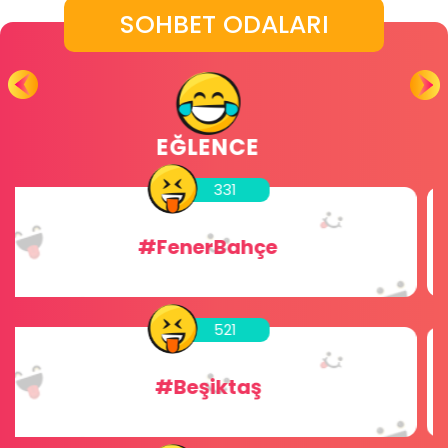
SOHBET ODALARI
GLOBAL ODALAR
456
#Sohbet
256
#Chat