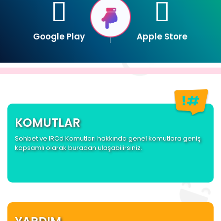
Google Play
Apple Store
KOMUTLAR
Sohbet ve IRCd Komutları hakkında genel komutlara geniş
kapsamlı olarak buradan ulaşabilirsiniz.