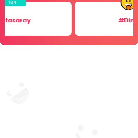
256
#Dini Sohbet
Vivamus dignissim dui sit amet
lacus efficitur hendrerit
Pellentesque tincidunt auctor ex ut blandit. In hac habitasse
platea dictumst. Duis a urna tempor, maximus risus nec,
dignissim felis. In rhoncus lobortis tellus et vulputate. Quisque
iaculis nisi in gravida vehicula. Duis sollicitudin, velit a fermentum
tempor, nisi ex condimentum magna, et cursus nibh eros at
dolor. Nam quis enim scelerisque, hendrerit turpis vel,
sollicitudin quam.