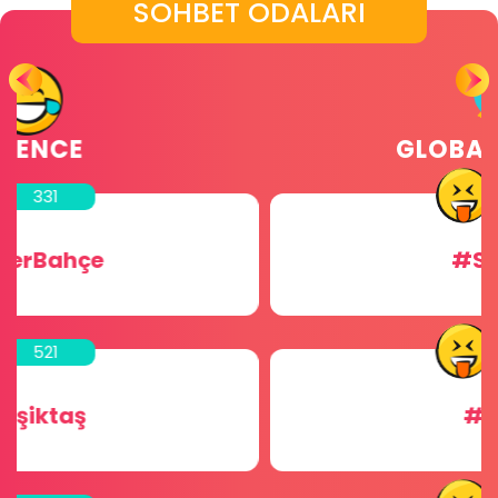
SOHBET ODALARI
GLOBAL ODALAR
456
#Sohbet
256
#Chat