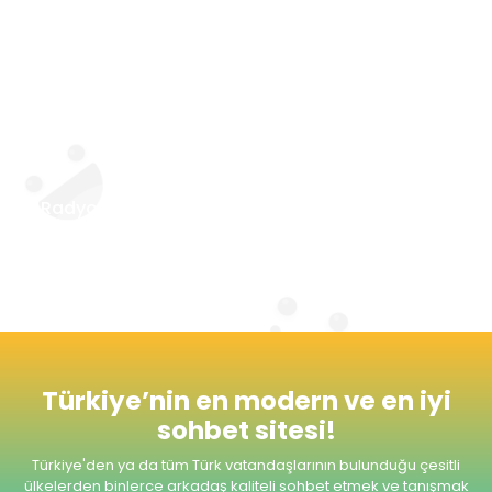
grubu gibi farklı alanlarda da kişilerin
kendilerine yakın kişileri tanıma fırsatı
yakalamasına da izin veriyor. Site sevgi ve aşk
kategorisi ile kişilerin birbirini daha yakından
tanıması ve evlilik yolunda adım atabilmesi
için de imkan tanıyor.
Radyomuzu dinlemeyi unutmayınız. Şimdiden
Seviyeli ve Keyifli Sohbetler Dileriz.
Türkiye’nin en modern ve en iyi
sohbet sitesi!
Türkiye'den ya da tüm Türk vatandaşlarının bulunduğu çesitli
ülkelerden
binlerce arkadaş kaliteli sohbet etmek ve tanışmak