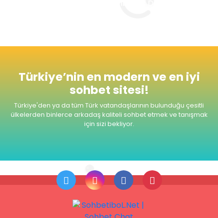
Seviyeli ve Keyifli Sohbetler Dileriz.
Türkiye’nin en modern ve en iyi
sohbet sitesi!
Türkiye'den ya da tüm Türk vatandaşlarının bulunduğu çesitli
ülkelerden
binlerce arkadaş kaliteli sohbet etmek ve tanışmak
için sizi bekliyor.