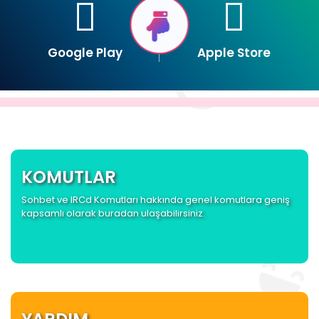
Google Play
Apple Store
KOMUTLAR
Sohbet ve IRCd Komutları hakkında genel komutlara geniş
kapsamlı olarak buradan ulaşabilirsiniz.