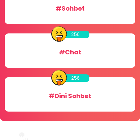
#Sohbet
256
#Chat
256
#Dini Sohbet
Vivamus dignissim dui sit amet