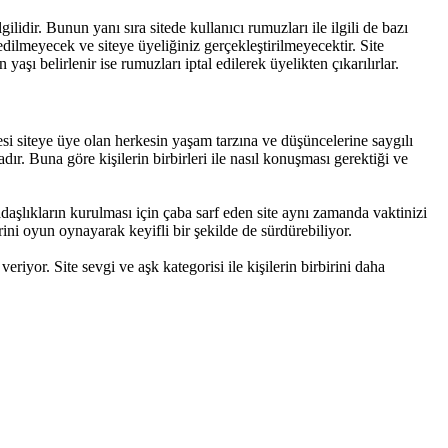
lidir. Bunun yanı sıra sitede kullanıcı rumuzları ile ilgili de bazı
dilmeyecek ve siteye üyeliğiniz gerçekleştirilmeyecektir. Site
şı belirlenir ise rumuzları iptal edilerek üyelikten çıkarılırlar.
i siteye üye olan herkesin yaşam tarzına ve düşüncelerine saygılı
ır. Buna göre kişilerin birbirleri ile nasıl konuşması gerektiği ve
daşlıkların kurulması için çaba sarf eden site aynı zamanda vaktinizi
ini oyun oynayarak keyifli bir şekilde de sürdürebiliyor.
eriyor. Site sevgi ve aşk kategorisi ile kişilerin birbirini daha