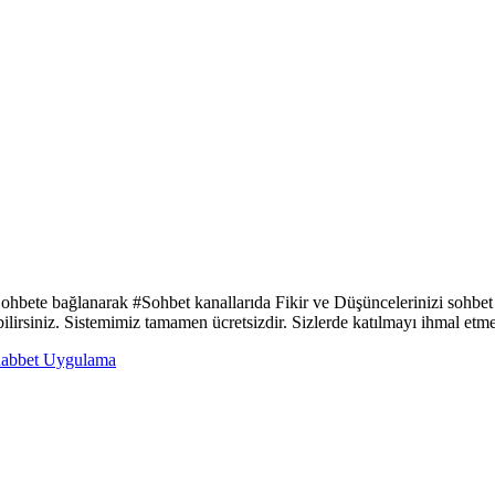
 Sohbete bağlanarak #Sohbet kanallarıda Fikir ve Düşüncelerinizi sohbet
ebilirsiniz. Sistemimiz tamamen ücretsizdir. Sizlerde katılmayı ihmal etm