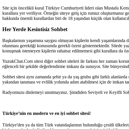
Site için öncelikli kural Türkiye Cumhuriyeti lideri olan Mustafa Kemal 
kurallara yer veriliyor. Örneğin siteye giriş için rumuz oluşturmanız 
hakkında önemli kurallardan biri de 18 yaşından küçük olan kullanıcıları
Her Yerde Kesintisiz Sohbet
Başkalarının yaşamına saygısı olmayan kişilerin kendi yaşamlarında d
olunması gerektiği konusunda gerekli özeni göstermektedir. Sitede yazım
konuşmak istemeyen kişilerin rahatsız edilmemesi gibi kurallara da öz
YuzukChat.Com sitesi diğer sohbet siteleri ile farkını her zaman korum
eğlenceli bir şekilde değerlendirme imkanı da sunuyor. Site bünyesinde
Sohbet sitesi aynı zamanda şehir ya da yaş grubu gibi farklı alanlarda da
yakından tanıması ve evlilik yolunda adım atabilmesi için de imkan ta
Radyomuzu dinlemeyi unutmayınız. Şimdiden Seviyeli ve Keyifli Sohb
Türkiye’nin en modern ve en iyi sohbet sitesi!
Türkiye'den ya da tüm Türk vatandaşlarının bulunduğu çesitli ülkeler