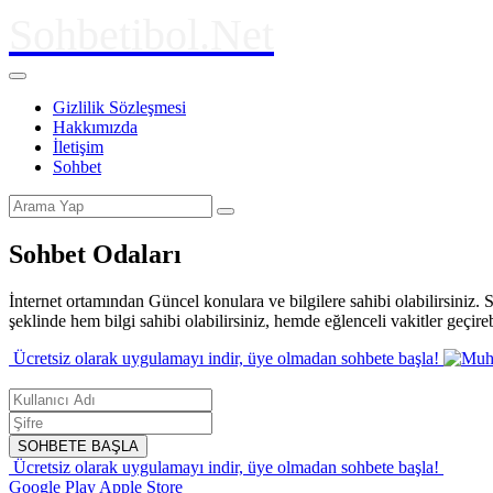
Sohbetibol.Net
Gizlilik Sözleşmesi
Hakkımızda
İletişim
Sohbet
Sohbet Odaları
İnternet ortamından Güncel konulara ve bilgilere sahibi olabilirsiniz.
şeklinde hem bilgi sahibi olabilirsiniz, hemde eğlenceli vakitler geçir
Ücretsiz olarak uygulamayı indir,
üye olmadan sohbete başla!
SOHBETE BAŞLA
Ücretsiz olarak uygulamayı indir,
üye olmadan sohbete başla!
Google Play
Apple Store