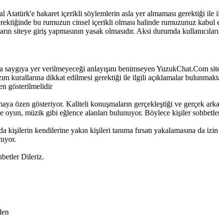
Atatürk'e hakaret içerikli söylemlerin asla yer almaması gerektiği ile ilgi
gerektiğinde bu rumuzun cinsel içerikli olması halinde rumuzunuz kabul e
n siteye giriş yapmasının yasak olmasıdır. Aksi durumda kullanıcıların ya
a saygıya yer verilmeyeceği anlayışını benimseyen YuzukChat.Com sites
 kurallarına dikkat edilmesi gerektiği ile ilgili açıklamalar bulunmaktad
en gösterilmelidir
aya özen gösteriyor. Kaliteli konuşmaların gerçekleştiği ve gerçek arka
 oyun, müzik gibi eğlence alanları bulunuyor. Böylece kişiler sohbetler
 kişilerin kendilerine yakın kişileri tanıma fırsatı yakalamasına da izin v
nıyor.
etler Dileriz.
den