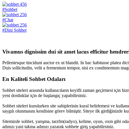
456
#Sohbet
256
#Chat
256
#Dini Sohbet
Vivamus dignissim dui sit amet lacus efficitur hendrer
Pellentesque tincidunt auctor ex ut blandit. In hac habitasse platea dic
Duis sollicitudin, velit a fermentum tempor, nisi ex condimentum magna
En Kaliteli Sohbet Odaları
Sohbet siteleri arasında kullanıcıların keyifli zaman geçirmesi için hizm
yeni dostluklar için de başlangıç yapabilirsiniz.
Sohbet siteleri kurulurken site sahiplerinin kural belirlemesi ve kullan
saygılı olunmasını kendisine görev bilmiştir. Siteye ilk girdiğinizde kura
Sitemizde sohbet, yarışma, tarzfm(radyo), kelime, oyun, oxm gibi odalar
adınızı yani takma adınızı yazarak sohbete giriş yapabilirsiniz.