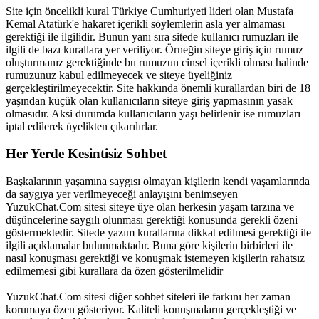
Site için öncelikli kural Türkiye Cumhuriyeti lideri olan Mustafa
Kemal Atatürk'e hakaret içerikli söylemlerin asla yer almaması
gerektiği ile ilgilidir. Bunun yanı sıra sitede kullanıcı rumuzları ile
ilgili de bazı kurallara yer veriliyor. Örneğin siteye giriş için rumuz
oluşturmanız gerektiğinde bu rumuzun cinsel içerikli olması halinde
rumuzunuz kabul edilmeyecek ve siteye üyeliğiniz
gerçekleştirilmeyecektir. Site hakkında önemli kurallardan biri de 18
yaşından küçük olan kullanıcıların siteye giriş yapmasının yasak
olmasıdır. Aksi durumda kullanıcıların yaşı belirlenir ise rumuzları
iptal edilerek üyelikten çıkarılırlar.
Her Yerde Kesintisiz Sohbet
Başkalarının yaşamına saygısı olmayan kişilerin kendi yaşamlarında
da saygıya yer verilmeyeceği anlayışını benimseyen
YuzukChat.Com sitesi siteye üye olan herkesin yaşam tarzına ve
düşüncelerine saygılı olunması gerektiği konusunda gerekli özeni
göstermektedir. Sitede yazım kurallarına dikkat edilmesi gerektiği ile
ilgili açıklamalar bulunmaktadır. Buna göre kişilerin birbirleri ile
nasıl konuşması gerektiği ve konuşmak istemeyen kişilerin rahatsız
edilmemesi gibi kurallara da özen gösterilmelidir
YuzukChat.Com sitesi diğer sohbet siteleri ile farkını her zaman
korumaya özen gösteriyor. Kaliteli konuşmaların gerçekleştiği ve