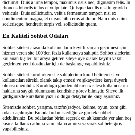
dictumst. Duis a urna tempor, maximus risus nec, dignissim felis. In
rhoncus lobortis tellus et vulputate. Quisque iaculis nisi in gravida
vehicula. Duis sollicitudin, velit a fermentum tempor, nisi ex
condimentum magna, et cursus nibh eros at dolor. Nam quis enim
scelerisque, hendrerit turpis vel, sollicitudin quam.
En Kaliteli Sohbet Odaları
Sohbet siteleri arasında kullanıcıların keyifli zaman geçirmesi için
hizmet veren site 100'den fazla kullanıcıya sahiptir. Sohbet sitelerini
kullanan kişileri bir araya getiren siteye üye olarak keyifli vakit
geçirirken yeni dostluklar için de başlangıç yapabilirsiniz.
Sohbet siteleri kurulurken site sahiplerinin kural belirlemesi ve
kullanıcıları sürekli olarak takip etmesi ve şikayetlere karşı duyarlı
olması önemlidir. Kurulduğu günden itibaren x sitesi kullanıcıların
haklarına saygılı olunmasını kendisine görev bilmiştir. Siteye ilk
girdiğinizde kuralların yazılı olduğu detaylar ile karşılaşırsınız.
Sitemizde sohbet, yarışma, tarzfm(radyo), kelime, oyun, oxm gibi
odalar açılmıştır. Bu odalardan istediğinize girerek sohbet
edebilirsiniz. Bu odalardan birini seçerek en alt kısımda yer alan boş
kısma kullanıcı adınızı yani takma adınızı yazarak sohbete giriş
yapabilirsiniz.