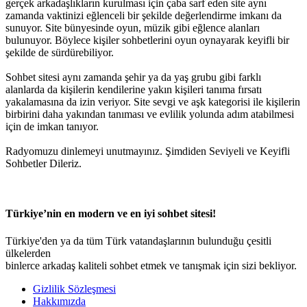
gerçek arkadaşlıkların kurulması için çaba sarf eden site aynı
zamanda vaktinizi eğlenceli bir şekilde değerlendirme imkanı da
sunuyor. Site bünyesinde oyun, müzik gibi eğlence alanları
bulunuyor. Böylece kişiler sohbetlerini oyun oynayarak keyifli bir
şekilde de sürdürebiliyor.
Sohbet sitesi aynı zamanda şehir ya da yaş grubu gibi farklı
alanlarda da kişilerin kendilerine yakın kişileri tanıma fırsatı
yakalamasına da izin veriyor. Site sevgi ve aşk kategorisi ile kişilerin
birbirini daha yakından tanıması ve evlilik yolunda adım atabilmesi
için de imkan tanıyor.
Radyomuzu dinlemeyi unutmayınız. Şimdiden Seviyeli ve Keyifli
Sohbetler Dileriz.
Türkiye’nin en modern ve en iyi sohbet sitesi!
Türkiye'den ya da tüm Türk vatandaşlarının bulunduğu çesitli
ülkelerden
binlerce arkadaş kaliteli sohbet etmek ve tanışmak için sizi bekliyor.
Gizlilik Sözleşmesi
Hakkımızda