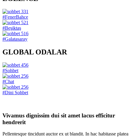
331
#FenerBahçe
521
#Beşiktaş
516
#Galatasaray
GLOBAL ODALAR
456
#Sohbet
256
#Chat
256
#Dini Sohbet
Vivamus dignissim dui sit amet lacus efficitur
hendrerit
Pellentesque tincidunt auctor ex ut blandit. In hac habitasse platea