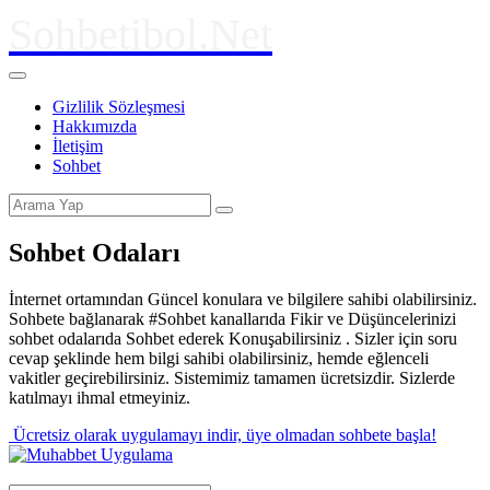
Sohbetibol.Net
Gizlilik Sözleşmesi
Hakkımızda
İletişim
Sohbet
Sohbet Odaları
İnternet ortamından Güncel konulara ve bilgilere sahibi olabilirsiniz.
Sohbete bağlanarak #Sohbet kanallarıda Fikir ve Düşüncelerinizi
sohbet odalarıda Sohbet ederek Konuşabilirsiniz . Sizler için soru
cevap şeklinde hem bilgi sahibi olabilirsiniz, hemde eğlenceli
vakitler geçirebilirsiniz. Sistemimiz tamamen ücretsizdir. Sizlerde
katılmayı ihmal etmeyiniz.
Ücretsiz olarak uygulamayı indir,
üye olmadan sohbete başla!