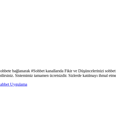
 Sohbete bağlanarak #Sohbet kanallarıda Fikir ve Düşüncelerinizi sohbet
ebilirsiniz. Sistemimiz tamamen ücretsizdir. Sizlerde katılmayı ihmal etm