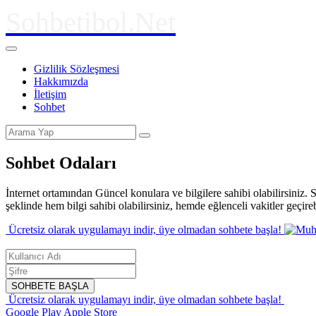
Sohbetibol.Net
Gizlilik Sözleşmesi
Hakkımızda
İletişim
Sohbet
Sohbet Odaları
İnternet ortamından Güncel konulara ve bilgilere sahibi olabilirsiniz.
şeklinde hem bilgi sahibi olabilirsiniz, hemde eğlenceli vakitler geçir
Ücretsiz olarak uygulamayı indir,
üye olmadan sohbete başla!
SOHBETE BAŞLA
Ücretsiz olarak uygulamayı indir,
üye olmadan sohbete başla!
Google Play
Apple Store