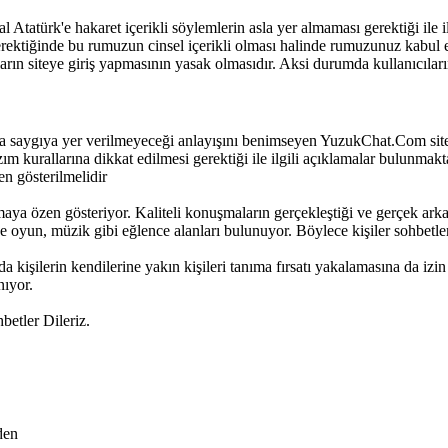
Atatürk'e hakaret içerikli söylemlerin asla yer almaması gerektiği ile ilgi
gerektiğinde bu rumuzun cinsel içerikli olması halinde rumuzunuz kabul e
n siteye giriş yapmasının yasak olmasıdır. Aksi durumda kullanıcıların ya
a saygıya yer verilmeyeceği anlayışını benimseyen YuzukChat.Com sites
 kurallarına dikkat edilmesi gerektiği ile ilgili açıklamalar bulunmaktad
en gösterilmelidir
aya özen gösteriyor. Kaliteli konuşmaların gerçekleştiği ve gerçek arka
 oyun, müzik gibi eğlence alanları bulunuyor. Böylece kişiler sohbetler
 kişilerin kendilerine yakın kişileri tanıma fırsatı yakalamasına da izin v
nıyor.
etler Dileriz.
den