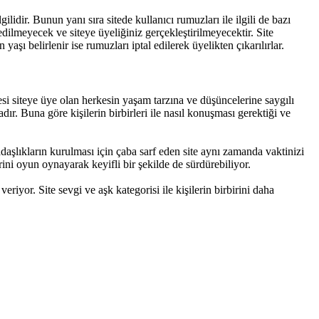
lidir. Bunun yanı sıra sitede kullanıcı rumuzları ile ilgili de bazı
dilmeyecek ve siteye üyeliğiniz gerçekleştirilmeyecektir. Site
şı belirlenir ise rumuzları iptal edilerek üyelikten çıkarılırlar.
i siteye üye olan herkesin yaşam tarzına ve düşüncelerine saygılı
ır. Buna göre kişilerin birbirleri ile nasıl konuşması gerektiği ve
daşlıkların kurulması için çaba sarf eden site aynı zamanda vaktinizi
ini oyun oynayarak keyifli bir şekilde de sürdürebiliyor.
eriyor. Site sevgi ve aşk kategorisi ile kişilerin birbirini daha