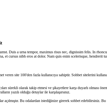
it
tumst. Duis a urna tempor, maximus risus nec, dignissim felis. In rhoncus 
, et cursus nibh eros at dolor. Nam quis enim scelerisque, hendrerit tur
et veren site 100'den fazla kullanıcıya sahiptir. Sohbet sitelerini kullana
ıcıları sürekli olarak takip etmesi ve şikayetlere karşı duyarlı olması öne
lların yazılı olduğu detaylar ile karşılaşırsınız.
 açılmıştır. Bu odalardan istediğinize girerek sohbet edebilirsiniz. Bu 