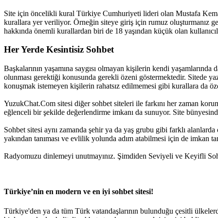
Site için öncelikli kural Türkiye Cumhuriyeti lideri olan Mustafa Kemal 
kurallara yer veriliyor. Örneğin siteye giriş için rumuz oluşturmanız 
hakkında önemli kurallardan biri de 18 yaşından küçük olan kullanıcıları
Her Yerde Kesintisiz Sohbet
Başkalarının yaşamına saygısı olmayan kişilerin kendi yaşamlarında d
olunması gerektiği konusunda gerekli özeni göstermektedir. Sitede yazım
konuşmak istemeyen kişilerin rahatsız edilmemesi gibi kurallara da öz
YuzukChat.Com sitesi diğer sohbet siteleri ile farkını her zaman korum
eğlenceli bir şekilde değerlendirme imkanı da sunuyor. Site bünyesinde
Sohbet sitesi aynı zamanda şehir ya da yaş grubu gibi farklı alanlarda da
yakından tanıması ve evlilik yolunda adım atabilmesi için de imkan ta
Radyomuzu dinlemeyi unutmayınız. Şimdiden Seviyeli ve Keyifli Sohb
Türkiye’nin en modern ve en iyi sohbet sitesi!
Türkiye'den ya da tüm Türk vatandaşlarının bulunduğu çesitli ülkeler