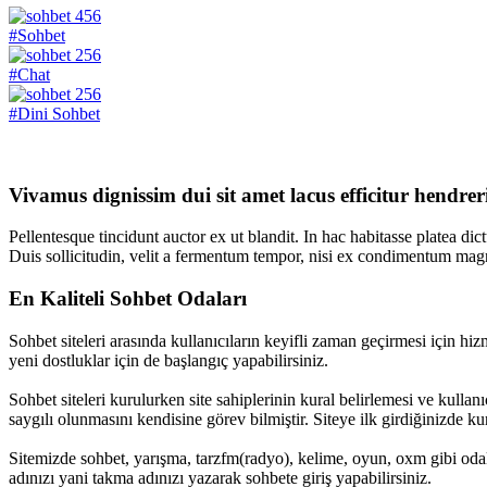
456
#Sohbet
256
#Chat
256
#Dini Sohbet
Vivamus dignissim dui sit amet lacus efficitur hendrer
Pellentesque tincidunt auctor ex ut blandit. In hac habitasse platea dic
Duis sollicitudin, velit a fermentum tempor, nisi ex condimentum magna
En Kaliteli Sohbet Odaları
Sohbet siteleri arasında kullanıcıların keyifli zaman geçirmesi için hizm
yeni dostluklar için de başlangıç yapabilirsiniz.
Sohbet siteleri kurulurken site sahiplerinin kural belirlemesi ve kullan
saygılı olunmasını kendisine görev bilmiştir. Siteye ilk girdiğinizde kura
Sitemizde sohbet, yarışma, tarzfm(radyo), kelime, oyun, oxm gibi odalar
adınızı yani takma adınızı yazarak sohbete giriş yapabilirsiniz.