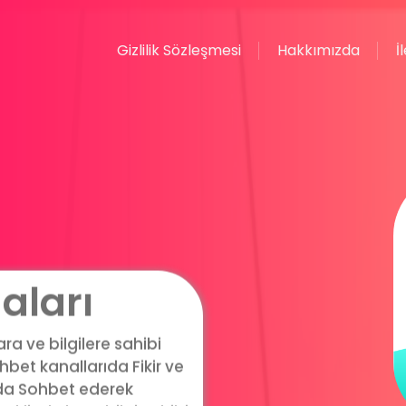
Gizlilik Sözleşmesi
Hakkımızda
İ
aları
a ve bilgilere sahibi
bet kanallarıda Fikir ve
ıda Sohbet ederek