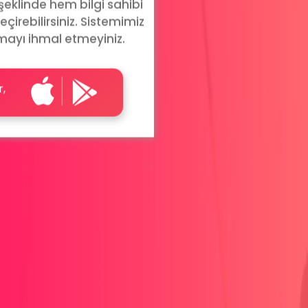
 şeklinde hem bilgi sahibi
eçirebilirsiniz. Sistemimiz
mayı ihmal etmeyiniz.
r,