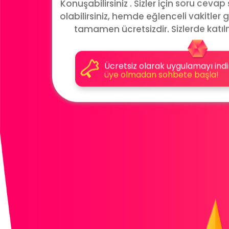
Konuşabilirsiniz . Sizler için soru cevap
olabilirsiniz, hemde eğlenceli vakitler g
tamamen ücretsizdir. Sizlerde katıl
Ücretsiz olarak uygulamayı indi
üye olmadan sohbete başla!