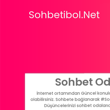
Sohbetibol.Net
Sohbet Od
İnternet ortamından Güncel konular
olabilirsiniz. Sohbete bağlanarak #Soh
Düşüncelerinizi sohbet odalar