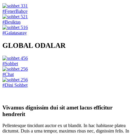
331
#FenerBahçe
521
#Beşiktaş
516
#Galatasaray
GLOBAL ODALAR
456
#Sohbet
256
#Chat
256
#Dini Sohbet
Vivamus dignissim dui sit amet lacus efficitur
hendrerit
Pellentesque tincidunt auctor ex ut blandit. In hac habitasse platea
dictumst. Duis a urna tempor, maximus risus nec, dignissim felis. In