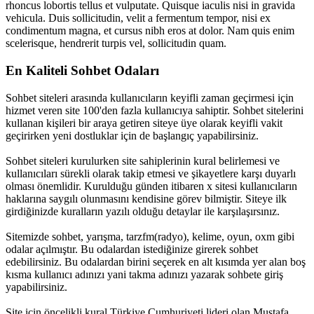
rhoncus lobortis tellus et vulputate. Quisque iaculis nisi in gravida
vehicula. Duis sollicitudin, velit a fermentum tempor, nisi ex
condimentum magna, et cursus nibh eros at dolor. Nam quis enim
scelerisque, hendrerit turpis vel, sollicitudin quam.
En Kaliteli Sohbet Odaları
Sohbet siteleri arasında kullanıcıların keyifli zaman geçirmesi için
hizmet veren site 100'den fazla kullanıcıya sahiptir. Sohbet sitelerini
kullanan kişileri bir araya getiren siteye üye olarak keyifli vakit
geçirirken yeni dostluklar için de başlangıç yapabilirsiniz.
Sohbet siteleri kurulurken site sahiplerinin kural belirlemesi ve
kullanıcıları sürekli olarak takip etmesi ve şikayetlere karşı duyarlı
olması önemlidir. Kurulduğu günden itibaren x sitesi kullanıcıların
haklarına saygılı olunmasını kendisine görev bilmiştir. Siteye ilk
girdiğinizde kuralların yazılı olduğu detaylar ile karşılaşırsınız.
Sitemizde sohbet, yarışma, tarzfm(radyo), kelime, oyun, oxm gibi
odalar açılmıştır. Bu odalardan istediğinize girerek sohbet
edebilirsiniz. Bu odalardan birini seçerek en alt kısımda yer alan boş
kısma kullanıcı adınızı yani takma adınızı yazarak sohbete giriş
yapabilirsiniz.
Site için öncelikli kural Türkiye Cumhuriyeti lideri olan Mustafa