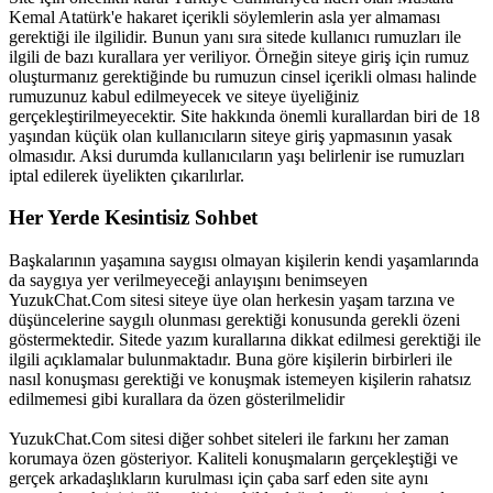
Kemal Atatürk'e hakaret içerikli söylemlerin asla yer almaması
gerektiği ile ilgilidir. Bunun yanı sıra sitede kullanıcı rumuzları ile
ilgili de bazı kurallara yer veriliyor. Örneğin siteye giriş için rumuz
oluşturmanız gerektiğinde bu rumuzun cinsel içerikli olması halinde
rumuzunuz kabul edilmeyecek ve siteye üyeliğiniz
gerçekleştirilmeyecektir. Site hakkında önemli kurallardan biri de 18
yaşından küçük olan kullanıcıların siteye giriş yapmasının yasak
olmasıdır. Aksi durumda kullanıcıların yaşı belirlenir ise rumuzları
iptal edilerek üyelikten çıkarılırlar.
Her Yerde Kesintisiz Sohbet
Başkalarının yaşamına saygısı olmayan kişilerin kendi yaşamlarında
da saygıya yer verilmeyeceği anlayışını benimseyen
YuzukChat.Com sitesi siteye üye olan herkesin yaşam tarzına ve
düşüncelerine saygılı olunması gerektiği konusunda gerekli özeni
göstermektedir. Sitede yazım kurallarına dikkat edilmesi gerektiği ile
ilgili açıklamalar bulunmaktadır. Buna göre kişilerin birbirleri ile
nasıl konuşması gerektiği ve konuşmak istemeyen kişilerin rahatsız
edilmemesi gibi kurallara da özen gösterilmelidir
YuzukChat.Com sitesi diğer sohbet siteleri ile farkını her zaman
korumaya özen gösteriyor. Kaliteli konuşmaların gerçekleştiği ve
gerçek arkadaşlıkların kurulması için çaba sarf eden site aynı