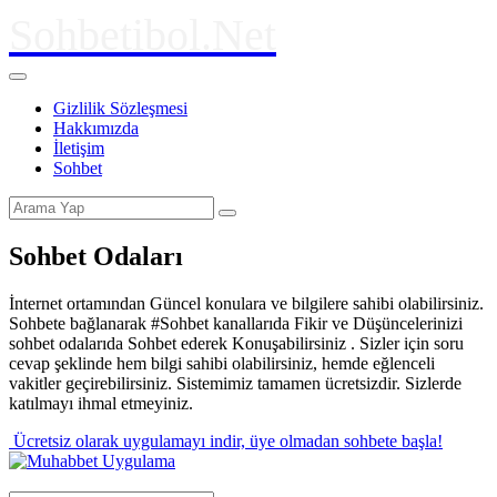
Sohbetibol.Net
Gizlilik Sözleşmesi
Hakkımızda
İletişim
Sohbet
Sohbet Odaları
İnternet ortamından Güncel konulara ve bilgilere sahibi olabilirsiniz.
Sohbete bağlanarak #Sohbet kanallarıda Fikir ve Düşüncelerinizi
sohbet odalarıda Sohbet ederek Konuşabilirsiniz . Sizler için soru
cevap şeklinde hem bilgi sahibi olabilirsiniz, hemde eğlenceli
vakitler geçirebilirsiniz. Sistemimiz tamamen ücretsizdir. Sizlerde
katılmayı ihmal etmeyiniz.
Ücretsiz olarak uygulamayı indir,
üye olmadan sohbete başla!