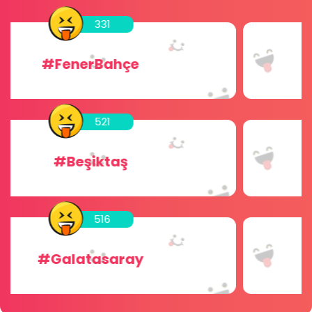
456
#Sohbet
256
#Chat
256
#Dini Sohbet