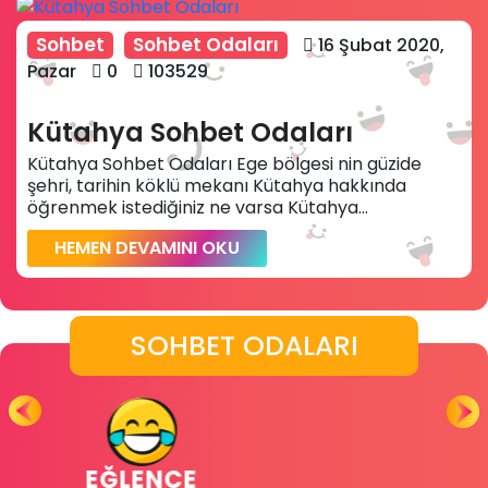
Sohbet
Sohbet Odaları
16 Şubat 2020,
Pazar
0
103529
Kütahya Sohbet Odaları
Kütahya Sohbet Odaları Ege bölgesi nin güzide
şehri, tarihin köklü mekanı Kütahya hakkında
öğrenmek istediğiniz ne varsa Kütahya...
HEMEN DEVAMINI OKU
SOHBET ODALARI
GLOBAL ODALAR