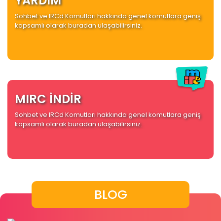
YARDIM
Sohbet ve IRCd Komutları hakkında genel komutlara geniş
kapsamlı olarak buradan ulaşabilirsiniz.
MIRC İNDİR
Sohbet ve IRCd Komutları hakkında genel komutlara geniş
kapsamlı olarak buradan ulaşabilirsiniz.
BLOG