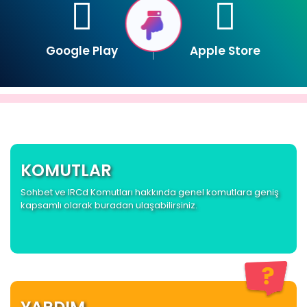
Google Play
Apple Store
KOMUTLAR
Sohbet ve IRCd Komutları hakkında genel komutlara geniş
kapsamlı olarak buradan ulaşabilirsiniz.