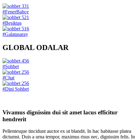
331
#FenerBahçe
521
#Beşiktaş
516
#Galatasaray
GLOBAL ODALAR
456
#Sohbet
256
#Chat
256
#Dini Sohbet
Vivamus dignissim dui sit amet lacus efficitur
hendrerit
Pellentesque tincidunt auctor ex ut blandit. In hac habitasse platea
dictumst. Duis a urna tempor, maximus risus nec, dignissim felis. In