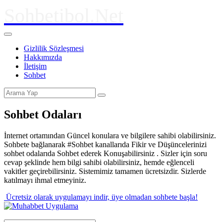
Sohbetibol.Net
Gizlilik Sözleşmesi
Hakkımızda
İletişim
Sohbet
Sohbet Odaları
İnternet ortamından Güncel konulara ve bilgilere sahibi olabilirsiniz.
Sohbete bağlanarak #Sohbet kanallarıda Fikir ve Düşüncelerinizi
sohbet odalarıda Sohbet ederek Konuşabilirsiniz . Sizler için soru
cevap şeklinde hem bilgi sahibi olabilirsiniz, hemde eğlenceli
vakitler geçirebilirsiniz. Sistemimiz tamamen ücretsizdir. Sizlerde
katılmayı ihmal etmeyiniz.
Ücretsiz olarak uygulamayı indir,
üye olmadan sohbete başla!