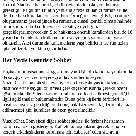
Kemal Atatürk'e hakaret içerikli söylemlerin asla yer almaması
gerektiği ile ilgilidir. Bunun yanı sıra sitede kullanıcı rumuzları ile
ilgili de bazı kurallara yer veriliyor. Örneğin siteye giriş için rumuz
oluşturmanız gerektiğinde bu rumuzun cinsel içerikli olması halinde
rumuzunuz kabul edilmeyecek ve siteye üyeliğiniz
gerçekleştirilmeyecektir. Site hakkında önemli kurallardan biri de 18
yaşından küçük olan kullanıcıların siteye giriş yapmasının yasak
olmasıdır. Aksi durumda kullanıcıların yaşı belirlenir ise rumuzları
iptal edilerek üyelikten çıkarılırlar.
Her Yerde Kesintisiz Sohbet
Başkalarının yaşamına saygısı olmayan kişilerin kendi yaşamlarında
da saygıya yer verilmeyeceği anlayışını benimseyen
YuzukChat.Com sitesi siteye üye olan herkesin yaşam tarzına ve
düşüncelerine saygılı olunması gerektiği konusunda gerekli özeni
göstermektedir. Sitede yazım kurallarına dikkat edilmesi gerektiği ile
ilgili açıklamalar bulunmaktadır. Buna göre kişilerin birbirleri ile
nasıl konuşması gerektiği ve konuşmak istemeyen kişilerin rahatsız
edilmemesi gibi kurallara da özen gösterilmelidir
YuzukChat.Com sitesi diğer sohbet siteleri ile farkını her zaman
korumaya özen gösteriyor. Kaliteli konuşmaların gerçekleştiği ve
gerçek arkadaşlıkların kurulması için çaba sarf eden site aynı