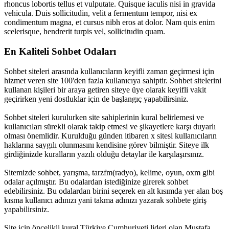
rhoncus lobortis tellus et vulputate. Quisque iaculis nisi in gravida
vehicula. Duis sollicitudin, velit a fermentum tempor, nisi ex
condimentum magna, et cursus nibh eros at dolor. Nam quis enim
scelerisque, hendrerit turpis vel, sollicitudin quam.
En Kaliteli Sohbet Odaları
Sohbet siteleri arasında kullanıcıların keyifli zaman geçirmesi için
hizmet veren site 100'den fazla kullanıcıya sahiptir. Sohbet sitelerini
kullanan kişileri bir araya getiren siteye üye olarak keyifli vakit
geçirirken yeni dostluklar için de başlangıç yapabilirsiniz.
Sohbet siteleri kurulurken site sahiplerinin kural belirlemesi ve
kullanıcıları sürekli olarak takip etmesi ve şikayetlere karşı duyarlı
olması önemlidir. Kurulduğu günden itibaren x sitesi kullanıcıların
haklarına saygılı olunmasını kendisine görev bilmiştir. Siteye ilk
girdiğinizde kuralların yazılı olduğu detaylar ile karşılaşırsınız.
Sitemizde sohbet, yarışma, tarzfm(radyo), kelime, oyun, oxm gibi
odalar açılmıştır. Bu odalardan istediğinize girerek sohbet
edebilirsiniz. Bu odalardan birini seçerek en alt kısımda yer alan boş
kısma kullanıcı adınızı yani takma adınızı yazarak sohbete giriş
yapabilirsiniz.
Site için öncelikli kural Türkiye Cumhuriyeti lideri olan Mustafa