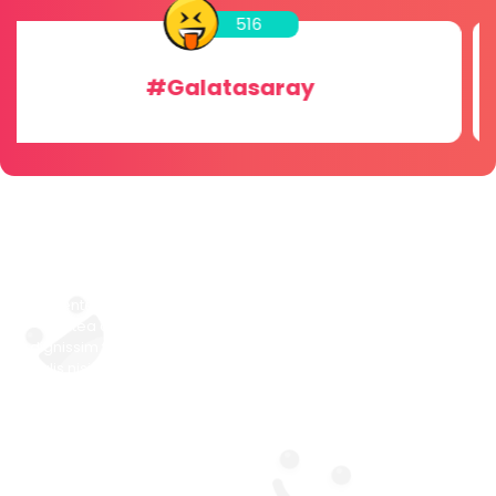
256
#Dini Sohbet
Vivamus dignissim dui sit amet
lacus efficitur hendrerit
Pellentesque tincidunt auctor ex ut blandit. In hac habitasse
platea dictumst. Duis a urna tempor, maximus risus nec,
dignissim felis. In rhoncus lobortis tellus et vulputate. Quisque
iaculis nisi in gravida vehicula. Duis sollicitudin, velit a fermentum
tempor, nisi ex condimentum magna, et cursus nibh eros at
dolor. Nam quis enim scelerisque, hendrerit turpis vel,
sollicitudin quam.