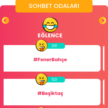
SOHBET ODALARI
GLOBAL ODALAR
456
#Sohbet
256
#Chat