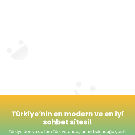
Sohbet sitesi aynı zamanda şehir ya da yaş
grubu gibi farklı alanlarda da kişilerin
kendilerine yakın kişileri tanıma fırsatı
yakalamasına da izin veriyor. Site sevgi ve aşk
kategorisi ile kişilerin birbirini daha yakından
tanıması ve evlilik yolunda adım atabilmesi
için de imkan tanıyor.
Radyomuzu dinlemeyi unutmayınız. Şimdiden
Seviyeli ve Keyifli Sohbetler Dileriz.
Türkiye’nin en modern ve en iyi
sohbet sitesi!
Türkiye'den ya da tüm Türk vatandaşlarının bulunduğu çesitli