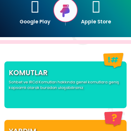
Google Play
Apple Store
KOMUTLAR
Sohbet ve IRCd Komutları hakkında genel komutlara geniş
kapsamlı olarak buradan ulaşabilirsiniz.