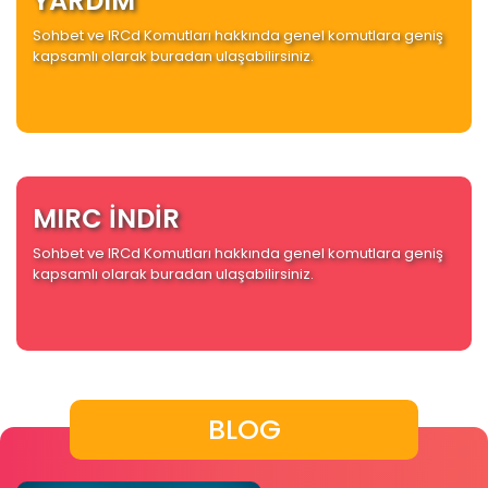
YARDIM
Sohbet ve IRCd Komutları hakkında genel komutlara geniş
kapsamlı olarak buradan ulaşabilirsiniz.
MIRC İNDİR
Sohbet ve IRCd Komutları hakkında genel komutlara geniş
kapsamlı olarak buradan ulaşabilirsiniz.
BLOG