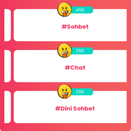
456
#Sohbet
256
#Chat
256
#Dini Sohbet