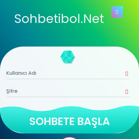
Sohbetibol.Net
SOHBETE BAŞLA