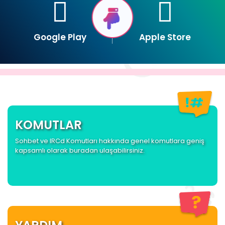
Google Play
Apple Store
KOMUTLAR
Sohbet ve IRCd Komutları hakkında genel komutlara geniş
kapsamlı olarak buradan ulaşabilirsiniz.