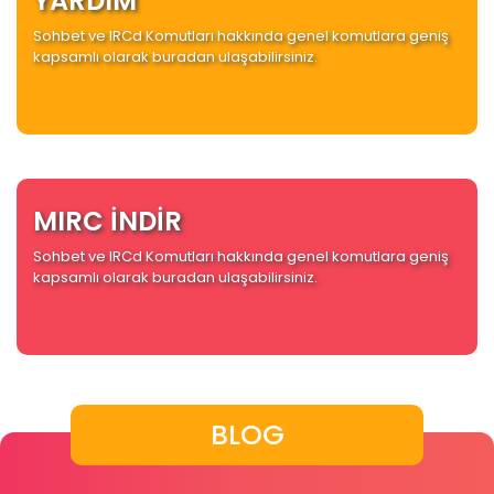
YARDIM
Sohbet ve IRCd Komutları hakkında genel komutlara geniş
kapsamlı olarak buradan ulaşabilirsiniz.
MIRC İNDİR
Sohbet ve IRCd Komutları hakkında genel komutlara geniş
kapsamlı olarak buradan ulaşabilirsiniz.
BLOG