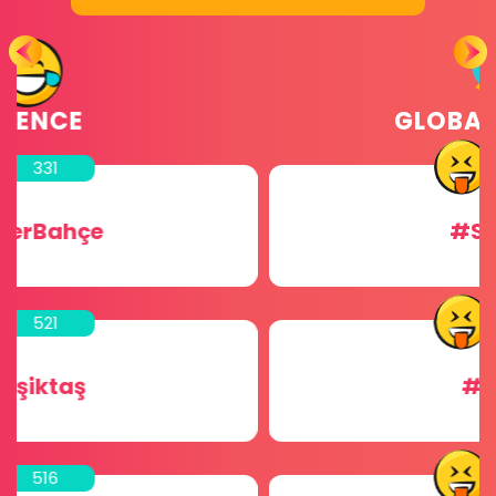
GLOBAL ODALAR
456
#Sohbet
256
#Chat
256