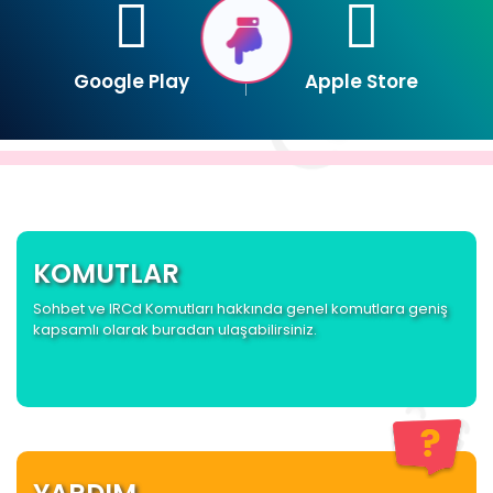
Google Play
Apple Store
KOMUTLAR
Sohbet ve IRCd Komutları hakkında genel komutlara geniş
kapsamlı olarak buradan ulaşabilirsiniz.