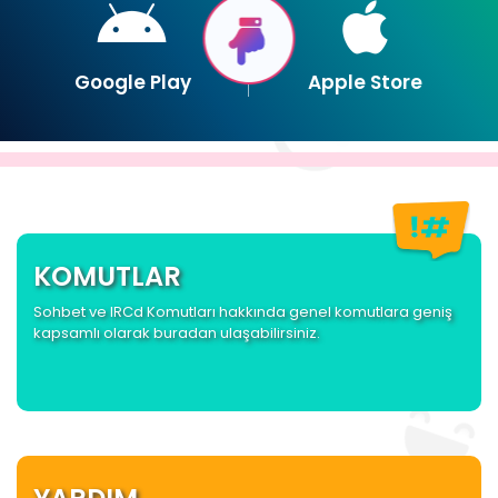
Google Play
Apple Store
KOMUTLAR
Sohbet ve IRCd Komutları hakkında genel komutlara geniş
kapsamlı olarak buradan ulaşabilirsiniz.