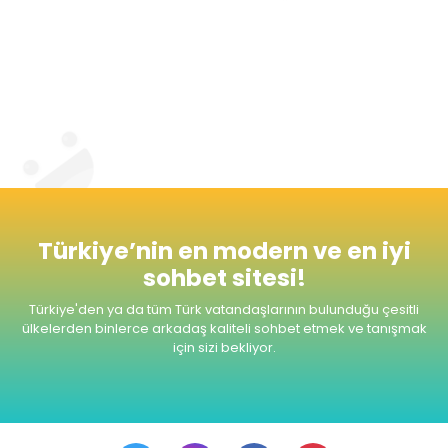
tanıması ve evlilik yolunda adım atabilmesi
için de imkan tanıyor.
Radyomuzu dinlemeyi unutmayınız. Şimdiden
Seviyeli ve Keyifli Sohbetler Dileriz.
Türkiye’nin en modern ve en iyi
sohbet sitesi!
Türkiye'den ya da tüm Türk vatandaşlarının bulunduğu çesitli
ülkelerden
binlerce arkadaş kaliteli sohbet etmek ve tanışmak
için sizi bekliyor.