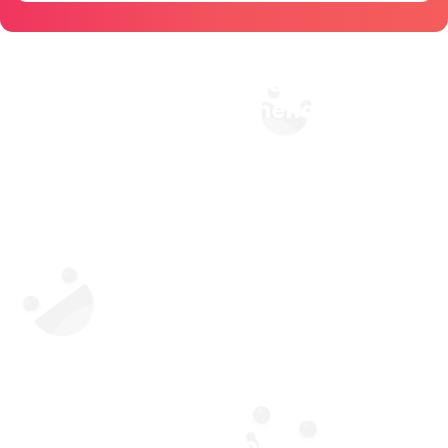
Vivamus dignissim dui sit amet
lacus efficitur hendrerit
Pellentesque tincidunt auctor ex ut blandit. In hac habitasse
platea dictumst. Duis a urna tempor, maximus risus nec,
dignissim felis. In rhoncus lobortis tellus et vulputate. Quisque
iaculis nisi in gravida vehicula. Duis sollicitudin, velit a fermentum
tempor, nisi ex condimentum magna, et cursus nibh eros at
dolor. Nam quis enim scelerisque, hendrerit turpis vel,
sollicitudin quam.
En Kaliteli Sohbet Odaları