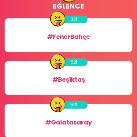
GLOBAL ODALAR
456
#Sohbet
256
#Chat
256
#Dini Sohbet