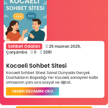
Sohbet Odaları
25 Haziran 2025,
Çarşamba
0
2081
Kocaeli Sohbet Sitesi
Kocaeli Sohbet Sitesi: Sanal Dünyada Gerçek
Dostlukların Başladığı Yer Kocaeli, sanayinin kalbi
olmasının yanı sıra sosyal ve dijital...
HEMEN DEVAMINI OKU