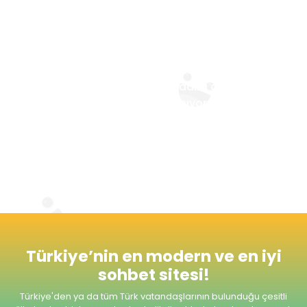
Sohbet sitesi aynı zamanda şehir ya da yaş
grubu gibi farklı alanlarda da kişilerin
kendilerine yakın kişileri tanıma fırsatı
yakalamasına da izin veriyor. Site sevgi ve aşk
kategorisi ile kişilerin birbirini daha yakından
tanıması ve evlilik yolunda adım atabilmesi
için de imkan tanıyor.
Radyomuzu dinlemeyi unutmayınız. Şimdiden
Seviyeli ve Keyifli Sohbetler Dileriz.
Türkiye’nin en modern ve en iyi
sohbet sitesi!
Türkiye'den ya da tüm Türk vatandaşlarının bulunduğu çesitli