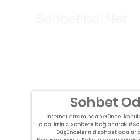
Sohbetibol.Net
Sohbet Od
İnternet ortamından Güncel konular
olabilirsiniz. Sohbete bağlanarak #Soh
Düşüncelerinizi sohbet odalar
Konuşabilirsiniz . Sizler için soru cevap