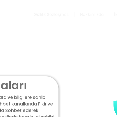
Gizlilik Sözleşmesi
Hakkımızda
İ
aları
a ve bilgilere sahibi
bet kanallarıda Fikir ve
ıda Sohbet ederek
 şeklinde hem bilgi sahibi