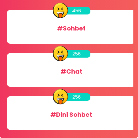
456
#Sohbet
256
#Chat
256
#Dini Sohbet