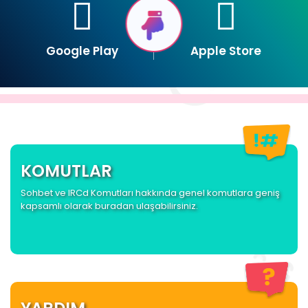
Google Play
Apple Store
KOMUTLAR
Sohbet ve IRCd Komutları hakkında genel komutlara geniş
kapsamlı olarak buradan ulaşabilirsiniz.