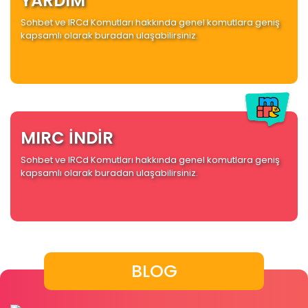
YARDIM
Sohbet ve IRCd Komutları hakkında genel komutlara geniş
kapsamlı olarak buradan ulaşabilirsiniz.
MIRC İNDİR
Sohbet ve IRCd Komutları hakkında genel komutlara geniş
kapsamlı olarak buradan ulaşabilirsiniz.
BLOG