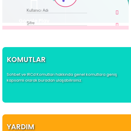
Google Play
Apple Store
SOHBETE BAŞLA
KOMUTLAR
Sohbet ve IRCd Komutları hakkında genel komutlara geniş
kapsamlı olarak buradan ulaşabilirsiniz.
YARDIM