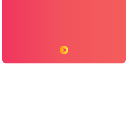
Vivamus dignissim dui sit amet
lacus efficitur hendrerit
Pellentesque tincidunt auctor ex ut blandit. In hac habitasse platea
dictumst. Duis a urna tempor, maximus risus nec, dignissim felis. In
rhoncus lobortis tellus et vulputate. Quisque iaculis nisi in gravida
vehicula. Duis sollicitudin, velit a fermentum tempor, nisi ex