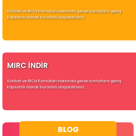
Sohbet ve IRCd Komutları hakkında genel komutlara geniş
kapsamlı olarak buradan ulaşabilirsiniz.
MIRC İNDİR
Sohbet ve IRCd Komutları hakkında genel komutlara geniş
kapsamlı olarak buradan ulaşabilirsiniz.
BLOG