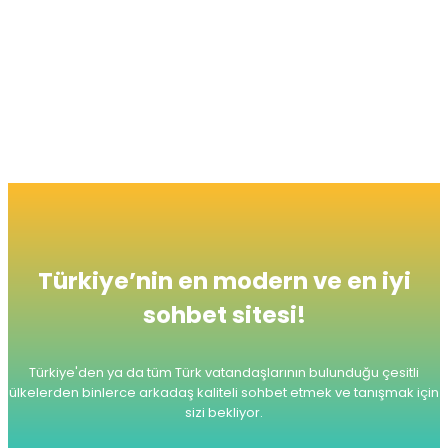
atabilmesi için de imkan tanıyor.
Radyomuzu dinlemeyi unutmayınız.
Şimdiden Seviyeli ve Keyifli Sohbetler Dileriz.
Türkiye’nin en modern ve en iyi
sohbet sitesi!
Türkiye'den ya da tüm Türk vatandaşlarının bulunduğu çesitli
ülkelerden
binlerce arkadaş kaliteli sohbet etmek ve tanışmak için
sizi bekliyor.