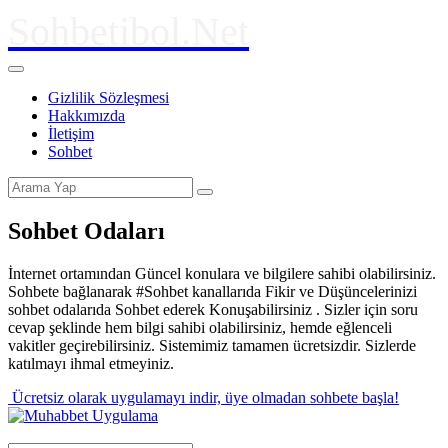
Sohbetibol.Net
Gizlilik Sözleşmesi
Hakkımızda
İletişim
Sohbet
Sohbet Odaları
İnternet ortamından Güncel konulara ve bilgilere sahibi olabilirsiniz.
Sohbete bağlanarak #Sohbet kanallarıda Fikir ve Düşüncelerinizi
sohbet odalarıda Sohbet ederek Konuşabilirsiniz . Sizler için soru
cevap şeklinde hem bilgi sahibi olabilirsiniz, hemde eğlenceli
vakitler geçirebilirsiniz. Sistemimiz tamamen ücretsizdir. Sizlerde
katılmayı ihmal etmeyiniz.
Ücretsiz olarak uygulamayı indir,
üye olmadan sohbete başla!