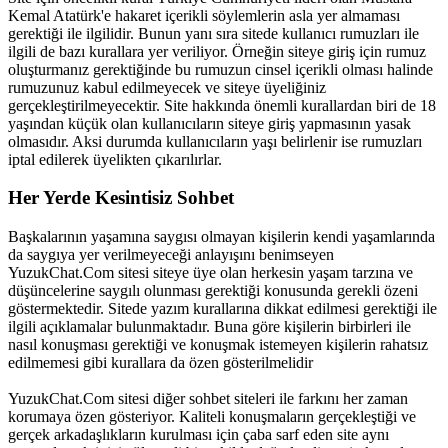
Kemal Atatürk'e hakaret içerikli söylemlerin asla yer almaması
gerektiği ile ilgilidir. Bunun yanı sıra sitede kullanıcı rumuzları ile
ilgili de bazı kurallara yer veriliyor. Örneğin siteye giriş için rumuz
oluşturmanız gerektiğinde bu rumuzun cinsel içerikli olması halinde
rumuzunuz kabul edilmeyecek ve siteye üyeliğiniz
gerçekleştirilmeyecektir. Site hakkında önemli kurallardan biri de 18
yaşından küçük olan kullanıcıların siteye giriş yapmasının yasak
olmasıdır. Aksi durumda kullanıcıların yaşı belirlenir ise rumuzları
iptal edilerek üyelikten çıkarılırlar.
Her Yerde Kesintisiz Sohbet
Başkalarının yaşamına saygısı olmayan kişilerin kendi yaşamlarında
da saygıya yer verilmeyeceği anlayışını benimseyen
YuzukChat.Com sitesi siteye üye olan herkesin yaşam tarzına ve
düşüncelerine saygılı olunması gerektiği konusunda gerekli özeni
göstermektedir. Sitede yazım kurallarına dikkat edilmesi gerektiği ile
ilgili açıklamalar bulunmaktadır. Buna göre kişilerin birbirleri ile
nasıl konuşması gerektiği ve konuşmak istemeyen kişilerin rahatsız
edilmemesi gibi kurallara da özen gösterilmelidir
YuzukChat.Com sitesi diğer sohbet siteleri ile farkını her zaman
korumaya özen gösteriyor. Kaliteli konuşmaların gerçekleştiği ve
gerçek arkadaşlıkların kurulması için çaba sarf eden site aynı