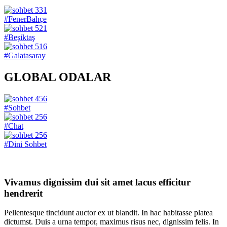
331
#FenerBahçe
521
#Beşiktaş
516
#Galatasaray
GLOBAL ODALAR
456
#Sohbet
256
#Chat
256
#Dini Sohbet
Vivamus dignissim dui sit amet lacus efficitur
hendrerit
Pellentesque tincidunt auctor ex ut blandit. In hac habitasse platea
dictumst. Duis a urna tempor, maximus risus nec, dignissim felis. In