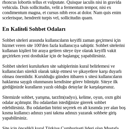
rhoncus lobortis tellus et vulputate. Quisque iaculis nisi in gravida
vehicula. Duis sollicitudin, velit a fermentum tempor, nisi ex
condimentum magna, et cursus nibh eros at dolor. Nam quis enim
scelerisque, hendrerit turpis vel, sollicitudin quam.
En Kaliteli Sohbet Odaları
Sohbet siteleri arasında kullanıcıların keyifli zaman geçirmesi için
hizmet veren site 100'den fazla kullanıcıya sahiptir. Sohbet sitelerini
kullanan kişileri bir araya getiren siteye üye olarak keyifli vakit
geçirirken yeni dostluklar için de başlangıç yapabilirsiniz.
Sohbet siteleri kurulurken site sahiplerinin kural belirlemesi ve
kullanıcıları sürekli olarak takip etmesi ve şikayetlere karşı duyarlı
olması önemlidir. Kurulduğu günden itibaren x sitesi kullanıcıların
haklarına saygılı olunmasını kendisine görev bilmiştir. Siteye ilk
girdiğinizde kuralların yazılı olduğu detaylar ile karşılaşırsınız.
Sitemizde sohbet, yarışma, tarzfm(radyo), kelime, oyun, oxm gibi
odalar açılmıştır. Bu odalardan istediğinize girerek sohbet
edebilirsiniz. Bu odalardan birini seçerek en alt kısımda yer alan boş
kısma kullanıcı adınızı yani takma adınızı yazarak sohbete giriş
yapabilirsiniz.
Site için öncelikli kural Türkiye Cumhuriyeti lideri olan Mustafa