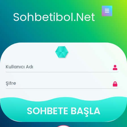
Sohbetibol.Net
SOHBETE BAŞLA