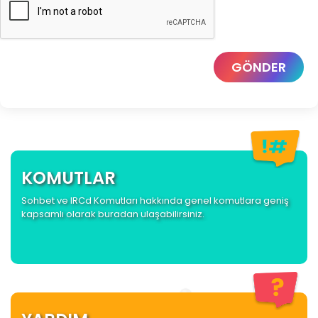
GÖNDER
KOMUTLAR
Sohbet ve IRCd Komutları hakkında genel komutlara geniş
kapsamlı olarak buradan ulaşabilirsiniz.