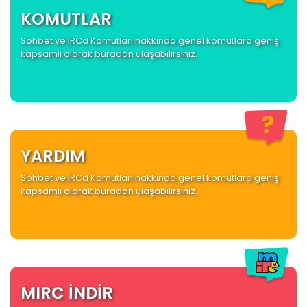
KOMUTLAR
Sohbet ve IRCd Komutları hakkında genel komutlara geniş
kapsamlı olarak buradan ulaşabilirsiniz.
YARDIM
Sohbet ve IRCd Komutları hakkında genel komutlara geniş
kapsamlı olarak buradan ulaşabilirsiniz.
MIRC İNDİR