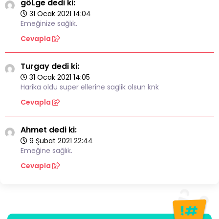
göLge dedi ki:
31 Ocak 2021 14:04
Emeğinize sağlık.
Cevapla
Turgay dedi ki:
31 Ocak 2021 14:05
Harika oldu super ellerine saglik olsun knk
Cevapla
Ahmet dedi ki:
9 Şubat 2021 22:44
Emeğine sağlık.
Cevapla