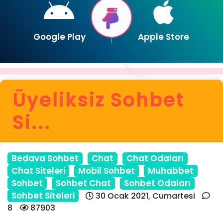
Google Play
Apple Store
Üyeliksiz Sohbet
Si...
Bedava Sohbet
Chat
Chat Odaları
Chat Siteleri
Mobil Sohbet
Muhabbet
Sohbet
Sohbet Chat
Sohbet Odaları
Sohbet Siteleri
30 Ocak 2021, Cumartesi
8
87903