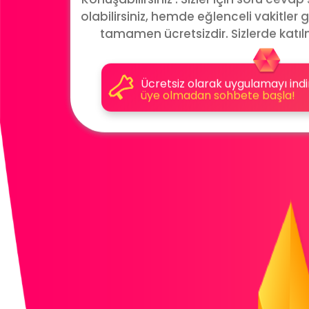
Konuşabilirsiniz . Sizler için soru cevap
olabilirsiniz, hemde eğlenceli vakitler g
tamamen ücretsizdir. Sizlerde katıl
Ücretsiz olarak uygulamayı indi
üye olmadan sohbete başla!