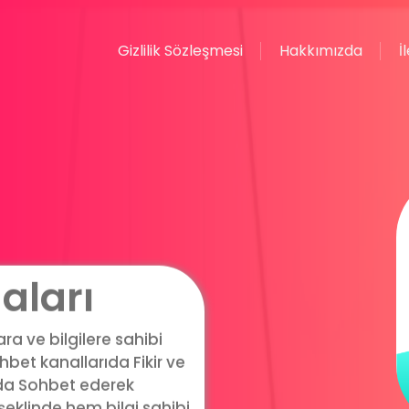
Gizlilik Sözleşmesi
Hakkımızda
İ
aları
a ve bilgilere sahibi
bet kanallarıda Fikir ve
ıda Sohbet ederek