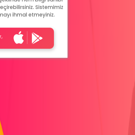
 şeklinde hem bilgi sahibi
eçirebilirsiniz. Sistemimiz
mayı ihmal etmeyiniz.
r,