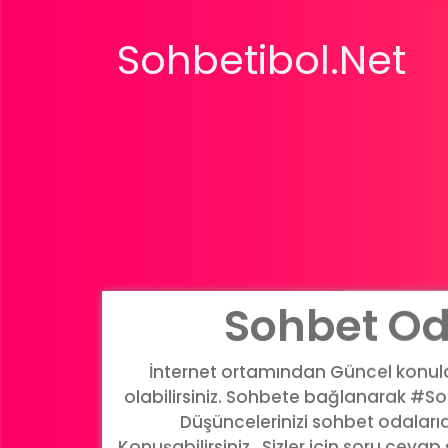
Sohbetibol.Net
Sohbet Od
İnternet ortamından Güncel konular
olabilirsiniz. Sohbete bağlanarak #Soh
Düşüncelerinizi sohbet odalar