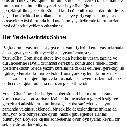
oluşturmanız gerektiğinde bu rumuzun cinsel içerikli olması halinde
rumuzunuz kabul edilmeyecek ve siteye üyeliğiniz
gerçekleştirilmeyecektir. Site hakkında önemli kurallardan biri de 18
yaşından küçük olan kullanıcıların siteye giriş yapmasının yasak
olmasıdır. Aksi durumda kullanıcıların yaşı belirlenir ise rumuzları
iptal edilerek üyelikten çıkarılırlar.
Her Yerde Kesintisiz Sohbet
Başkalarının yaşamına saygısı olmayan kişilerin kendi yaşamlarında
da saygıya yer verilmeyeceği anlayışını benimseyen
YuzukChat.Com sitesi siteye üye olan herkesin yaşam tarzına ve
düşüncelerine saygılı olunması gerektiği konusunda gerekli özeni
göstermektedir. Sitede yazım kurallarına dikkat edilmesi gerektiği ile
ilgili açıklamalar bulunmaktadır. Buna göre kişilerin birbirleri ile
nasıl konuşması gerektiği ve konuşmak istemeyen kişilerin rahatsız
edilmemesi gibi kurallara da özen gösterilmelidir
YuzukChat.Com sitesi diğer sohbet siteleri ile farkını her zaman
korumaya özen gösteriyor. Kaliteli konuşmaların gerçekleştiği ve
gerçek arkadaşlıkların kurulması için çaba sarf eden site aynı
zamanda vaktinizi eğlenceli bir şekilde değerlendirme imkanı da
sunuyor. Site bünyesinde oyun, müzik gibi eğlence alanları
bulunuyor. Böylece kişiler sohbetlerini oyun oynayarak keyifli bir
şekilde de sürdürebiliyor.