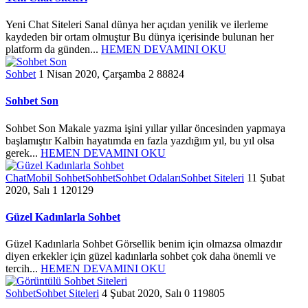
Yeni Chat Siteleri Sanal dünya her açıdan yenilik ve ilerleme
kaydeden bir ortam olmuştur Bu dünya içerisinde bulunan her
platform da günden...
HEMEN DEVAMINI OKU
Sohbet
1 Nisan 2020, Çarşamba
2
88824
Sohbet Son
Sohbet Son Makale yazma işini yıllar yıllar öncesinden yapmaya
başlamıştır Kalbin hayatımda en fazla yazdığım yıl, bu yıl olsa
gerek...
HEMEN DEVAMINI OKU
Chat
Mobil Sohbet
Sohbet
Sohbet Odaları
Sohbet Siteleri
11 Şubat
2020, Salı
1
120129
Güzel Kadınlarla Sohbet
Güzel Kadınlarla Sohbet Görsellik benim için olmazsa olmazdır
diyen erkekler için güzel kadınlarla sohbet çok daha önemli ve
tercih...
HEMEN DEVAMINI OKU
Sohbet
Sohbet Siteleri
4 Şubat 2020, Salı
0
119805