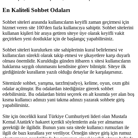
En Kaliteli Sohbet Odaları
Sohbet siteleri arasında kullanıcıların keyifli zaman geçirmesi için
hizmet veren site 100'den fazla kullanıcıya sahiptir. Sohbet sitelerini
kullanan kişileri bir araya getiren siteye üye olarak keyifli vakit
geçirirken yeni dostluklar için de başlangıç yapabilirsiniz.
Sohbet siteleri kurulurken site sahiplerinin kural belirlemesi ve
kullanıcıları sürekli olarak takip etmesi ve şikayetlere karşı duyarlı
olması önemlidir. Kurulduğu günden itibaren x sitesi kullanıcıların
haklarına saygılı olunmasını kendisine görev bilmiştir. Siteye ilk
girdiğinizde kuralların yazılı olduğu detaylar ile karşılaşırsınız.
Sitemizde sohbet, yarışma, tarzfm(radyo), kelime, oyun, oxm gibi
odalar açılmıştır. Bu odalardan istediğinize girerek sohbet
edebilirsiniz. Bu odalardan birini seçerek en alt kısımda yer alan boş
kısma kullanıcı adınızı yani takma adınızı yazarak sohbete giriş
yapabilirsiniz.
Site için öncelikli kural Türkiye Cumhuriyeti lideri olan Mustafa
Kemal Atatürk'e hakaret içerikli söylemlerin asla yer almaması
gerektiği ile ilgilidir. Bunun yanı sıra sitede kullanıcı rumuzları ile
ilgili de bazı kurallara yer veriliyor. Örneğin siteye giriş için rumuz