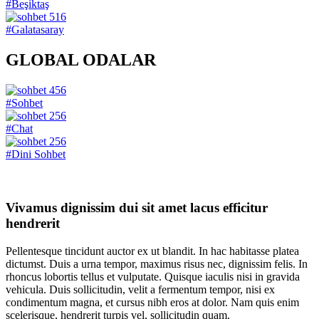
#Beşiktaş
516
#Galatasaray
GLOBAL ODALAR
456
#Sohbet
256
#Chat
256
#Dini Sohbet
Vivamus dignissim dui sit amet lacus efficitur
hendrerit
Pellentesque tincidunt auctor ex ut blandit. In hac habitasse platea
dictumst. Duis a urna tempor, maximus risus nec, dignissim felis. In
rhoncus lobortis tellus et vulputate. Quisque iaculis nisi in gravida
vehicula. Duis sollicitudin, velit a fermentum tempor, nisi ex
condimentum magna, et cursus nibh eros at dolor. Nam quis enim
scelerisque, hendrerit turpis vel, sollicitudin quam.