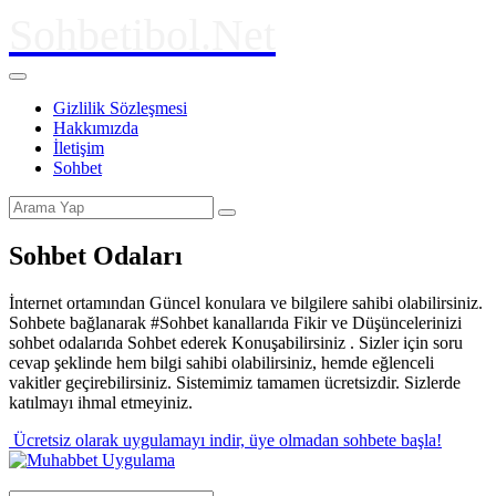
Sohbetibol.Net
Gizlilik Sözleşmesi
Hakkımızda
İletişim
Sohbet
Sohbet Odaları
İnternet ortamından Güncel konulara ve bilgilere sahibi olabilirsiniz.
Sohbete bağlanarak #Sohbet kanallarıda Fikir ve Düşüncelerinizi
sohbet odalarıda Sohbet ederek Konuşabilirsiniz . Sizler için soru
cevap şeklinde hem bilgi sahibi olabilirsiniz, hemde eğlenceli
vakitler geçirebilirsiniz. Sistemimiz tamamen ücretsizdir. Sizlerde
katılmayı ihmal etmeyiniz.
Ücretsiz olarak uygulamayı indir,
üye olmadan sohbete başla!