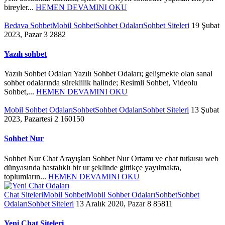
bireyler...
HEMEN DEVAMINI OKU
Bedava Sohbet
Mobil Sohbet
Sohbet Odaları
Sohbet Siteleri
19 Şubat
2023, Pazar
3
2882
Yazılı sohbet
Yazılı Sohbet Odaları Yazılı Sohbet Odaları; gelişmekte olan sanal
sohbet odalarında süreklilik halinde; Resimli Sohbet, Videolu
Sohbet,...
HEMEN DEVAMINI OKU
Mobil Sohbet Odaları
Sohbet
Sohbet Odaları
Sohbet Siteleri
13 Şubat
2023, Pazartesi
2
160150
Sohbet Nur
Sohbet Nur Chat Arayışları Sohbet Nur Ortamı ve chat tutkusu web
dünyasında hastalıklı bir ur şeklinde gittikçe yayılmakta,
toplumların...
HEMEN DEVAMINI OKU
Chat Siteleri
Mobil Sohbet
Mobil Sohbet Odaları
Sohbet
Sohbet
Odaları
Sohbet Siteleri
13 Aralık 2020, Pazar
8
85811
Yeni Chat Siteleri